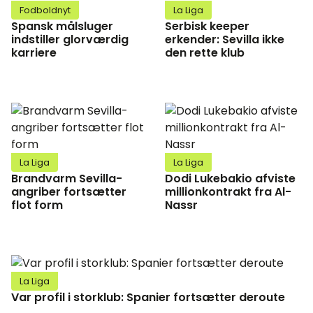
Fodboldnyt
La Liga
Spansk målsluger
Serbisk keeper
indstiller glorværdig
erkender: Sevilla ikke
karriere
den rette klub
La Liga
La Liga
Brandvarm Sevilla-
Dodi Lukebakio afviste
angriber fortsætter
millionkontrakt fra Al-
flot form
Nassr
La Liga
Var profil i storklub: Spanier fortsætter deroute