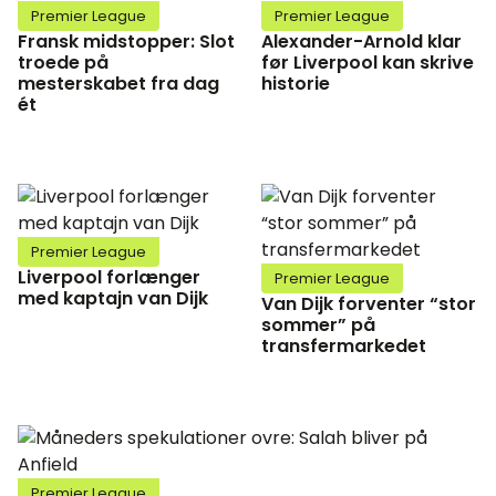
Premier League
Premier League
Fransk midstopper: Slot
Alexander-Arnold klar
troede på
før Liverpool kan skrive
mesterskabet fra dag
historie
ét
Premier League
Liverpool forlænger
Premier League
med kaptajn van Dijk
Van Dijk forventer “stor
sommer” på
transfermarkedet
Premier League