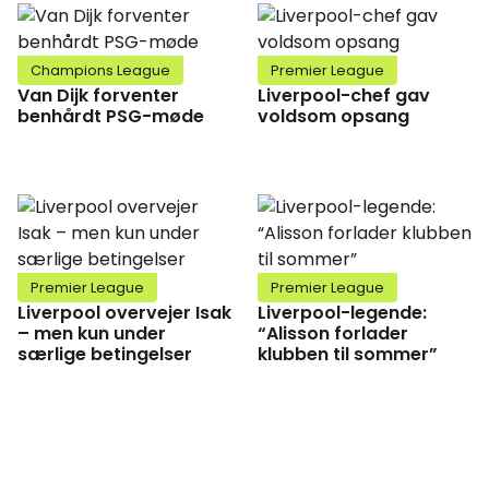
Champions League
Premier League
Van Dijk forventer
Liverpool-chef gav
benhårdt PSG-møde
voldsom opsang
Premier League
Premier League
Liverpool overvejer Isak
Liverpool-legende:
– men kun under
“Alisson forlader
særlige betingelser
klubben til sommer”