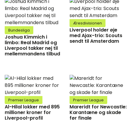
Æresdivisionen
Liverpool holder øje
Bundesliga
med Ajax-trio: Scouts
Joshua Kimmich i
sendt til Amsterdam
limbo: Real Madrid og
Liverpool takker nej til
mellemmandens tilbud
Premier League
Premier League
Al-Hilal lokker med 895
Mareridt for Newcastle:
millioner kroner for
Karantæne og skade
Liverpool-profil
før finale