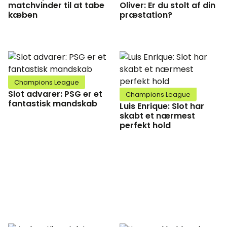
matchvinder til at tabe
Oliver: Er du stolt af din
kæben
præstation?
Champions League
Slot advarer: PSG er et
Champions League
fantastisk mandskab
Luis Enrique: Slot har
skabt et nærmest
perfekt hold