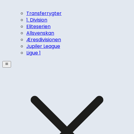
Transferrygter
1. Division
Eliteserien
Allsvenskan
Æresdivisionen
Jupiler League
Ligue 1