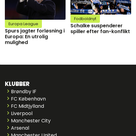
Fodboldnyt
Europa League
Schalke suspenderer
Spurs jagter forløsning i
spiller efter fan-konflikt
Europa: En utrolig
mulighed
KLUBBER
Brøndby IF
FC København
FC Midtjylland
Liverpool
Manchester City
Arsenal
Manchester United