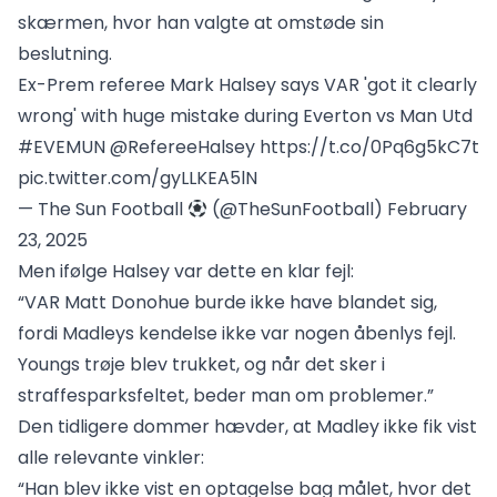
skærmen, hvor han valgte at omstøde sin
beslutning.
Ex-Prem referee Mark Halsey says VAR 'got it clearly
wrong' with huge mistake during Everton vs Man Utd
#EVEMUN
@RefereeHalsey
https://t.co/0Pq6g5kC7t
pic.twitter.com/gyLLKEA5lN
— The Sun Football
(@TheSunFootball)
February
23, 2025
Men ifølge Halsey var dette en klar fejl:
“VAR Matt Donohue burde ikke have blandet sig,
fordi Madleys kendelse ikke var nogen åbenlys fejl.
Youngs trøje blev trukket, og når det sker i
straffesparksfeltet, beder man om problemer.”
Den tidligere dommer hævder, at Madley ikke fik vist
alle relevante vinkler:
“Han blev ikke vist en optagelse bag målet, hvor det