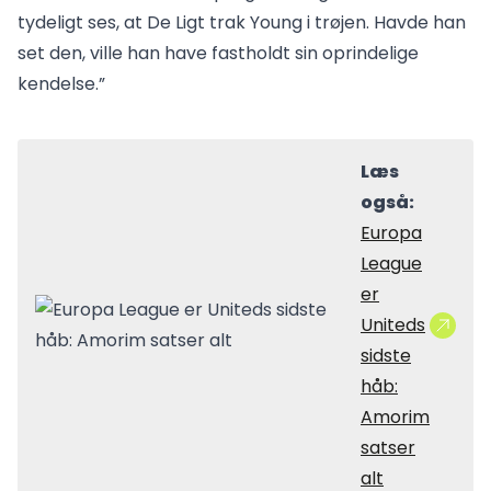
tydeligt ses, at De Ligt trak Young i trøjen. Havde han
set den, ville han have fastholdt sin oprindelige
kendelse.”
Læs
også:
Europa
League
er
Uniteds
sidste
håb:
Amorim
satser
alt