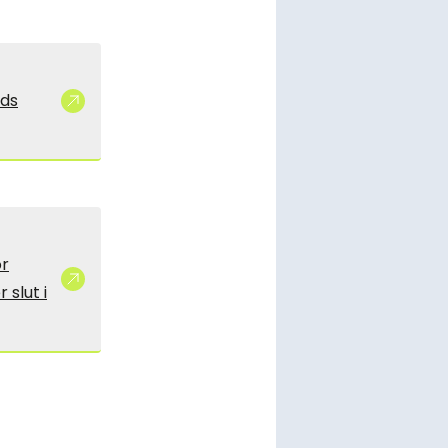
eds
r
 slut i