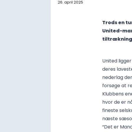
26. april 2025
Trods en t
United-man
tiltræknin
United ligge
deres laveste
nederlag den
forsøge at re
Klubbens ene
hvor de er nå
fineste sels
næste sæso
“Det er Man