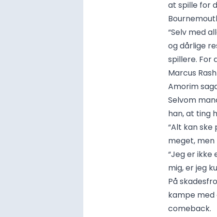
at spille fo
Bournemout
“Selv med al
og dårlige re
spillere. For 
Marcus Rashf
Amorim sagde
Selvom manag
han, at ting 
“Alt kan ske
meget, men n
“Jeg er ikke
mig, er jeg k
På skadesfro
kampe med en
comeback.