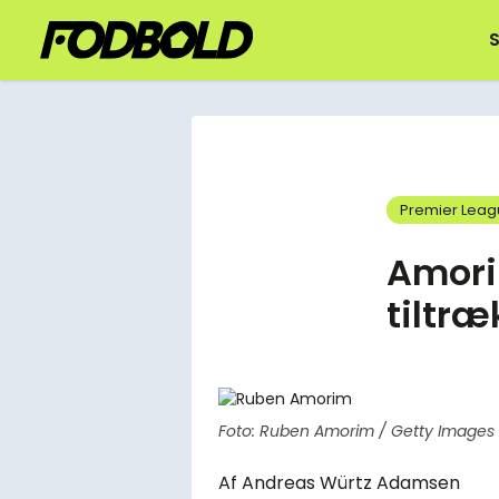
S
Premier Lea
Amori
tiltræ
Foto: Ruben Amorim / Getty Images
Af
Andreas Würtz Adamsen