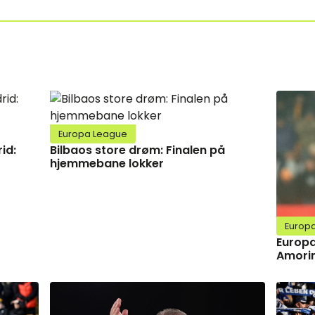
Europa League
id:
Bilbaos store drøm: Finalen på
hjemmebane lokker
Europ
Europa
Amorim