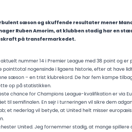
urbulent sæson og skuffende resultater mener Man
ager Ruben Amorim, at klubben stadig har en stæ
gskraft på transfermarkedet.
r aktuelt nummer 14 i Premier League med 38 point og er 
 pointtotal nogensinde i ligaens historie, efter at have lid
ne sæson – en trist klubrekord. De har fem kampe tilbage
tte op på statistikken.
ste chance for Champions League-kvalifikation er via E
et til semifinalen. En sejr i turneringen vil sikre dem adga
kab; et nederlag vil betyde, at United helt misser europæi
n.
chester United. Jeg fornemmer stadig, at mange spiller