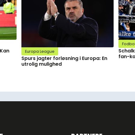
Fodbo
Schalk
 Kan
Europa League
fan-ko
Spurs jagter forløsning i Europa: En
utrolig mulighed