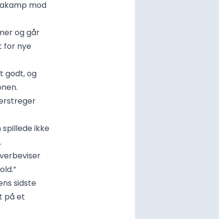
ligakamp mod
mer og går
t for nye
t godt, og
onen.
derstreger
spillede ikke
.
overbeviser
old.”
ns sidste
t på et