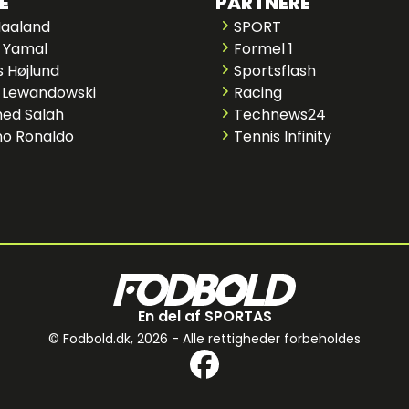
E
PARTNERE
Haaland
SPORT
 Yamal
Formel 1
 Højlund
Sportsflash
 Lewandowski
Racing
ed Salah
Technews24
no Ronaldo
Tennis Infinity
En del af SPORTAS
© Fodbold.dk,
2026 - Alle rettigheder forbeholdes