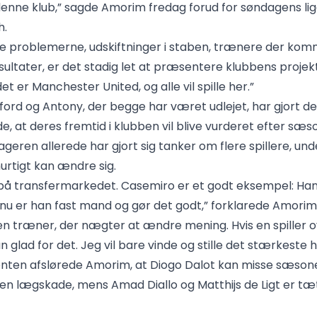
r denne klub,” sagde Amorim fredag forud for søndagens 
h.
le problemerne, udskiftninger i staben, trænere der kom
sultater, er det stadig let at præsentere klubbens projek
det er Manchester United, og alle vil spille her.”
ord og Antony, der begge har været udlejet, har gjort de
, at deres fremtid i klubben vil blive vurderet efter sæs
eren allerede har gjort sig tanker om flere spillere, un
hurtigt kan ændre sig.
 på transfermarkedet. Casemiro er et godt eksempel: Han 
u er han fast mand og gør det godt,” forklarede Amorim
 en træner, der nægter at ændre mening. Hvis en spiller 
un glad for det. Jeg vil bare vinde og stille det stærkeste h
nten afslørede Amorim, at Diogo Dalot kan misse sæsone
 lægskade, mens Amad Diallo og Matthijs de Ligt er tæ