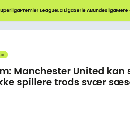
uperliga
Premier League
La Liga
Serie A
Bundesliga
Mere
gue
m: Manchester United kan 
kke spillere trods svær sæ