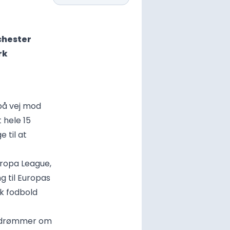
chester
rk
på vej mod
t hele 15
 til at
uropa League,
ng til Europas
sk fodbold
e drømmer om