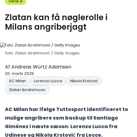
Serie A
Zlatan kan få nøglerolle i
Milans angriberjagt
Foto: Zlatan Ibrahimović / Getty Images
Af
Andreas Würtz Adamsen
20. marts 2025
AC Milan
Lorenzo Lucca
Nikola Krstović
Zlatan Ibrahimovic
AC Milan har ifølge Tuttosport identificeret to
mulige angribere som backup til Santiago
Giménez i næste sæson: Lorenzo Lucca fra
Udinese og Nikola Krstović fra Lecce.