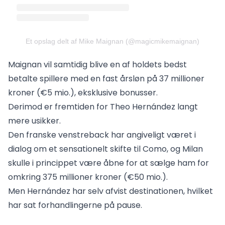
Et opslag delt af Mike Maignan (@magicmikemaignan)
Maignan vil samtidig blive en af holdets bedst
betalte spillere med en fast årsløn på 37 millioner
kroner (€5 mio.), eksklusive bonusser.
Derimod er fremtiden for Theo Hernández langt
mere usikker.
Den franske venstreback har angiveligt været i
dialog om et sensationelt skifte til Como, og Milan
skulle i princippet være åbne for at sælge ham for
omkring 375 millioner kroner (€50 mio.).
Men Hernández har selv afvist destinationen, hvilket
har sat forhandlingerne på pause.