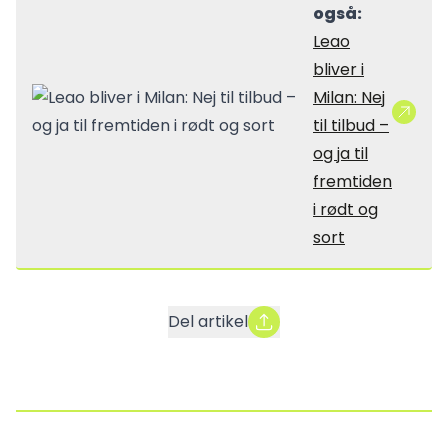
også:
Leao
bliver i
Milan: Nej
til tilbud –
og ja til
fremtiden
i rødt og
sort
Del artikel