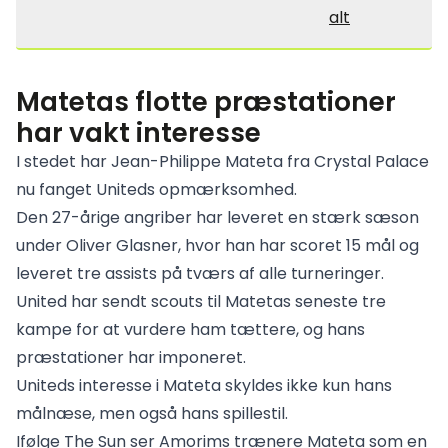
alt
Matetas flotte præstationer
har vakt interesse
I stedet har Jean-Philippe Mateta fra Crystal Palace
nu fanget Uniteds opmærksomhed.
Den 27-årige angriber har leveret en stærk sæson
under Oliver Glasner, hvor han har scoret 15 mål og
leveret tre assists på tværs af alle turneringer.
United har sendt scouts til Matetas seneste tre
kampe for at vurdere ham tættere, og hans
præstationer har imponeret.
Uniteds interesse i Mateta skyldes ikke kun hans
målnæse, men også hans spillestil.
Ifølge The Sun ser Amorims trænere Mateta som en