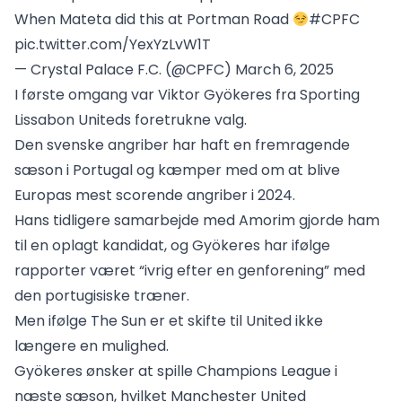
When Mateta did this at Portman Road
#CPFC
pic.twitter.com/YexYzLvW1T
— Crystal Palace F.C. (@CPFC)
March 6, 2025
I første omgang var Viktor Gyökeres fra Sporting
Lissabon Uniteds foretrukne valg.
Den svenske angriber har haft en fremragende
sæson i Portugal og kæmper med om at blive
Europas mest scorende angriber i 2024.
Hans tidligere samarbejde med Amorim gjorde ham
til en oplagt kandidat, og Gyökeres har ifølge
rapporter været “ivrig efter en genforening” med
den portugisiske træner.
Men ifølge The Sun er et skifte til United ikke
længere en mulighed.
Gyökeres ønsker at spille Champions League i
næste sæson, hvilket Manchester United