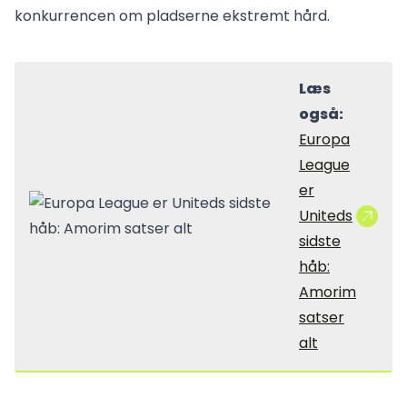
konkurrencen om pladserne ekstremt hård.
Læs
også:
Europa
League
er
Uniteds
sidste
håb:
Amorim
satser
alt