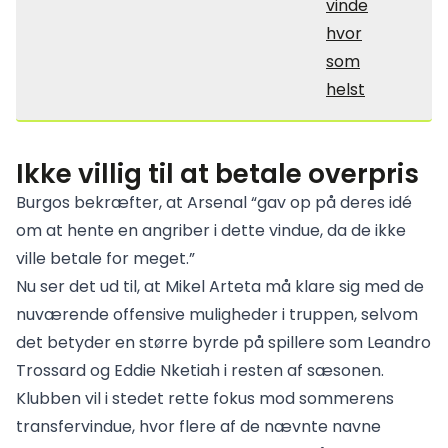
vinde
hvor
som
helst
Ikke villig til at betale overpris
Burgos bekræfter, at Arsenal “gav op på deres idé
om at hente en angriber i dette vindue, da de ikke
ville betale for meget.”
Nu ser det ud til, at Mikel Arteta må klare sig med de
nuværende offensive muligheder i truppen, selvom
det betyder en større byrde på spillere som Leandro
Trossard og Eddie Nketiah i resten af sæsonen.
Klubben vil i stedet rette fokus mod sommerens
transfervindue, hvor flere af de nævnte navne