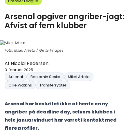
Premier League
Arsenal opgiver angriber-jagt:
Afvist af fem klubber
Foto: Mikel Arteta / Getty Images
Af
Nicolai Pedersen
3. februar 2025
Arsenal
Benjamin Sesko
Mikel Arteta
Ollie Watkins
Transferrygter
Arsenal har besluttet ikke at hente en ny
angriber på deadline day, selvom klubben i
hele januarvinduet har været i kontakt med
flere profiler.