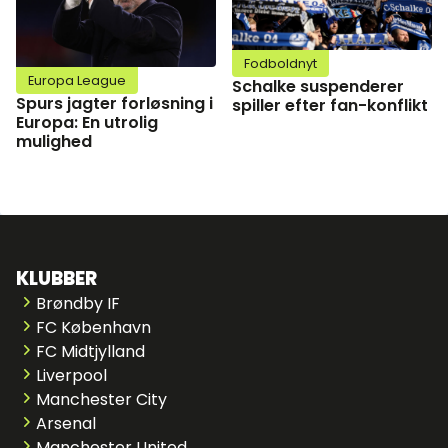
Fodboldnyt
Europa League
Schalke suspenderer
Spurs jagter forløsning i
spiller efter fan-konflikt
Europa: En utrolig
mulighed
KLUBBER
Brøndby IF
FC København
FC Midtjylland
Liverpool
Manchester City
Arsenal
Manchester United