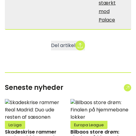
stærkt
mod
Palace
Del artikel
Seneste nyheder
La Liga
Europa League
Skadeskrise rammer
Bilbaos store drøm: