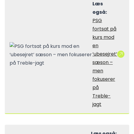
Læs
også:
PSG
fortsat på
kurs mod
en
‘ubesejret’
sæson –
men
fokuserer
på
Treble-
jagt
Læs også: