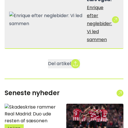
Enrique
efter
neglebider:
Vi led
sammen
Del artikel
Seneste nyheder