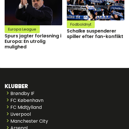
Fodboldnyt
Europa League
Schalke suspenderer
Spurs jagter forløsning i
spiller efter fan-konflikt
Europa: En utrolig
mulighed
KLUBBER
Brøndby IF
FC København
FC Midtjylland
Liverpool
Manchester City
Arsenal