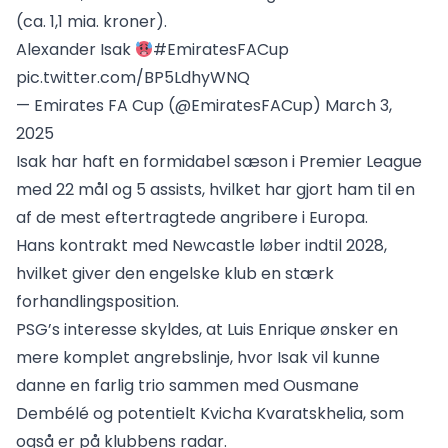
(ca. 1,1 mia. kroner).
Alexander Isak
#EmiratesFACup
pic.twitter.com/BP5LdhyWNQ
— Emirates FA Cup (@EmiratesFACup)
March 3,
2025
Isak har haft en formidabel sæson i Premier League
med 22 mål og 5 assists, hvilket har gjort ham til en
af de mest eftertragtede angribere i Europa.
Hans kontrakt med Newcastle løber indtil 2028,
hvilket giver den engelske klub en stærk
forhandlingsposition.
PSG’s interesse skyldes, at Luis Enrique ønsker en
mere komplet angrebslinje, hvor Isak vil kunne
danne en farlig trio sammen med Ousmane
Dembélé og potentielt Kvicha Kvaratskhelia, som
også er på klubbens radar.