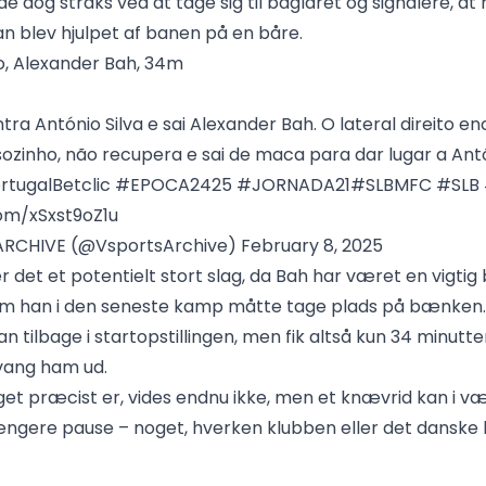
 dog straks ved at tage sig til baglåret og signalere, at
an blev hjulpet af banen på en båre.
o, Alexander Bah, 34m
ntra António Silva e sai Alexander Bah. O lateral direito 
sozinho, não recupera e sai de maca para dar lugar a Ant
rtugalBetclic
#EPOCA2425
#JORNADA21
#SLBMFC
#SLB
com/xSxst9oZ1u
ARCHIVE (@VsportsArchive)
February 8, 2025
r det et potentielt stort slag, da Bah har været en vigtig 
vom han i den seneste kamp måtte tage plads på bænken.
n tilbage i startopstillingen, men fik altså kun 34 minutt
vang ham ud.
t præcist er, vides endnu ikke, men et knævrid kan i væ
ngere pause – noget, hverken klubben eller det danske 