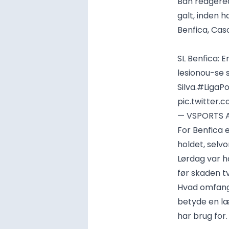
Bah reagerede
galt, inden h
Benfica, Cas
SL Benfica: E
lesionou-se 
Silva.
#LigaPo
pic.twitter.
— VSPORTS 
For Benfica e
holdet, sel
Lørdag var ha
før skaden t
Hvad omfange
betyde en læ
har brug for.