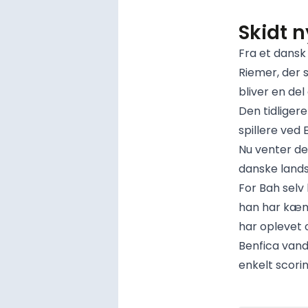
Skidt n
Fra et dansk
Riemer, der
bliver en del
Den tidliger
spillere ved
Nu venter de
danske lands
For Bah selv
han har kæmp
har oplevet 
Benfica vand
enkelt scori