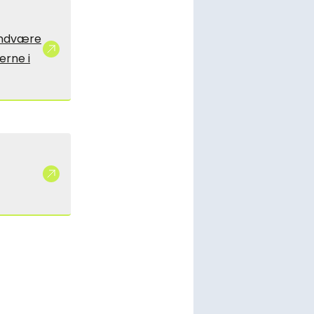
undvære
erne i