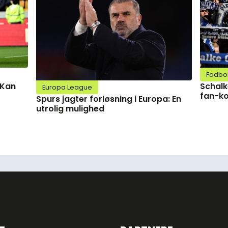
Fodbo
Schalk
 Kan
Europa League
fan-ko
Spurs jagter forløsning i Europa: En
utrolig mulighed