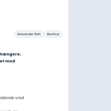
Alexander Bah
Benfica
ilhængere,
ret mod
eladende vred