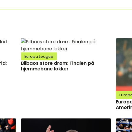
Europa League
id:
Bilbaos store drøm: Finalen på
hjemmebane lokker
Europ
Europa
Amorim