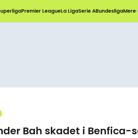
uperliga
Premier League
La Liga
Serie A
Bundesliga
Mere
der Bah skadet i Benfica-s