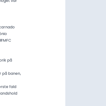
 noget var
encarnado
ónio
#MFC
brik på
er på banen,
rste fald
landshold