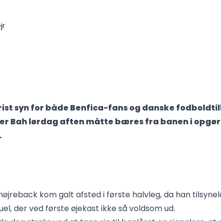
trist syn for både Benfica-fans og danske fodboldt
er Bah lørdag aften måtte bæres fra banen i opgø
.
øjreback kom galt afsted i første halvleg, da han tilsyn
el, der ved første øjekast ikke så voldsom ud.