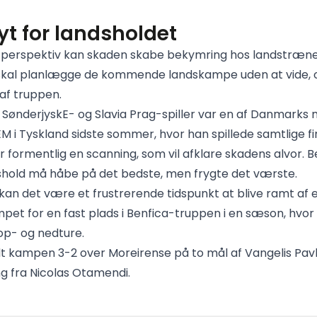
yt for landsholdet
 perspektiv kan skaden skabe bekymring hos landstræne
 skal planlægge de kommende landskampe uden at vide,
 af truppen.
e SønderjyskE- og Slavia Prag-spiller var en af Danmarks
 EM i Tyskland sidste sommer, hvor han spillede samtlige f
r formentlig en scanning, som vil afklare skadens alvor. B
hold må håbe på det bedste, men frygte det værste.
 kan det være et frustrerende tidspunkt at blive ramt af 
et for en fast plads i Benfica-truppen i en sæson, hvo
op- og nedture.
t kampen 3-2 over Moreirense på to mål af Vangelis Pavl
ng fra Nicolas Otamendi.