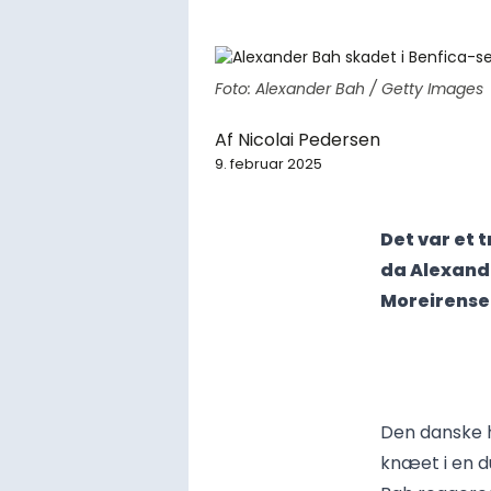
Foto: Alexander Bah / Getty Images
Af
Nicolai Pedersen
9. februar 2025
Det var et 
da Alexand
Moreirense
Den danske h
knæet i en du