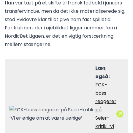
Han var tæt på et skifte til fransk fodbold i januars
transfervindue, men da det ikke materialiserede sig,
stod Hvidovre klar til at give ham fast spilletid.
For klubben, der i øjeblikket ligger nummer fem i
NordicBet Ligaen, er det en vigtig forstærkning
mellem stængerne.
Læs
også:
FCK-
boss
reagerer
på
Seier-
kritik: ‘Vi