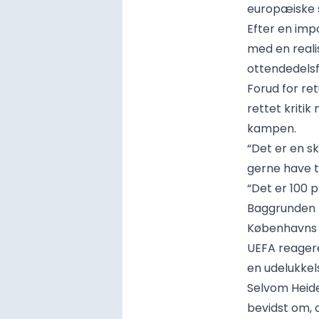
europæiske s
Efter en imp
med en reali
ottendedelsf
Forud for r
rettet kriti
kampen.
“Det er en sk
gerne have 
“Det er 100 p
Baggrunden f
Københavns 
UEFA reagere
en udelukkel
Selvom Heide
bevidst om, 