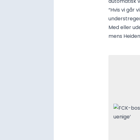
automatisk v
“Hvis vi går 
understreger
Med eller ud
mens Heidenh