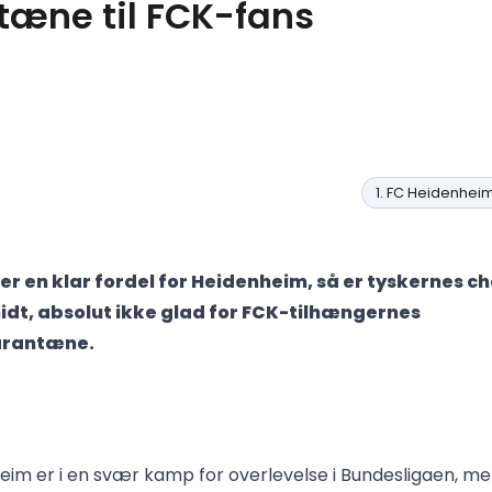
tæne til FCK-fans
1. FC Heidenhei
er en klar fordel for Heidenheim, så er tyskernes c
dt, absolut ikke glad for FCK-tilhængernes
rantæne.
heim er i en svær kamp for overlevelse i Bundesligaen, m