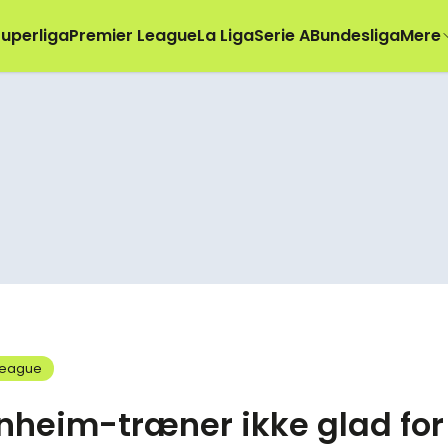
uperliga
Premier League
La Liga
Serie A
Bundesliga
Mere
League
nheim-træner ikke glad for