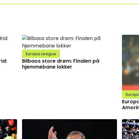
Europa League
id:
Bilbaos store drøm: Finalen på
hjemmebane lokker
Europ
Europa
Amorim