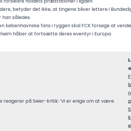
il forbedre holdets præstationer i ligaen.
videre, betyder det ikke, at tingene bliver lettere i Bundesl
 han således.
en københavnske fans i ryggen skal FCK forsøge at vende
eim håber at fortsætte deres eventyr i Europa.
o
F
b
r
S
k
e