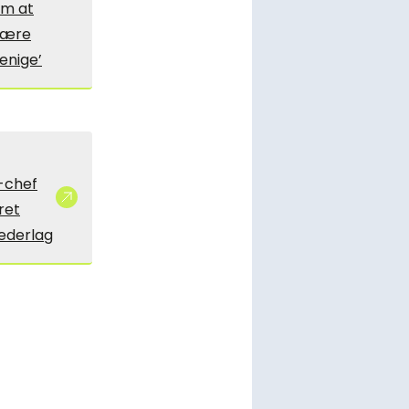
m at
være
enige’
-chef
ret
ederlag