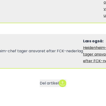
o
u
Læs også:
Heidenheim
tager ansva
efter FCK-n
Del artikel