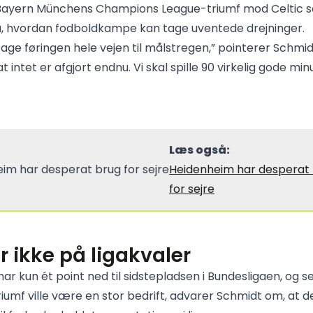
Bayern Münchens Champions League-triumf mod Celtic 
, hvordan fodboldkampe kan tage uventede drejninger.
 tage føringen hele vejen til målstregen,” pointerer Schmid
t intet er afgjort endnu. Vi skal spille 90 virkelig gode minu
Læs også:
Heidenheim har desperat
for sejre
 ikke på ligakvaler
ar kun ét point ned til sidstepladsen i Bundesligaen, og 
iumf ville være en stor bedrift, advarer Schmidt om, at de