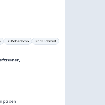
m
FC København
Frank Schmidt
heftræner,
en på den