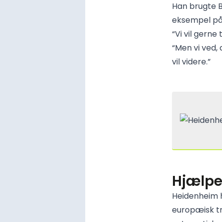
Han brugte 
eksempel på
“Vi vil gerne
“Men vi ved, a
vil videre.”
Hjælper
Heidenheim h
europæisk tr