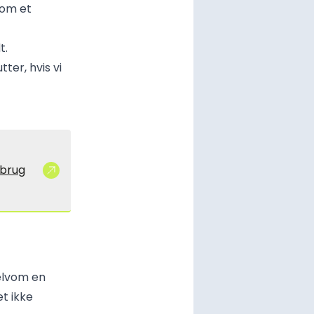
som et
t.
tter, hvis vi
 brug
selvom en
t ikke