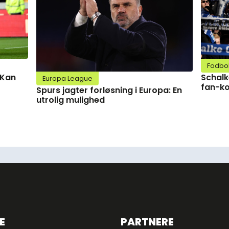
Fodbo
Schalk
 Kan
Europa League
fan-ko
Spurs jagter forløsning i Europa: En
utrolig mulighed
E
PARTNERE