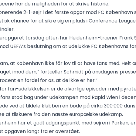
cene har de muligheden for at skrive historie.
onerende 2-1-sejr i det første opgør mod FC København s
stisk chance for at sikre sig en plads i Conference League
inaler.
eturopgøret torsdag aften har Heidenheim-træner Frank
k mod UEFA’s beslutning om at udelukke FC Københavns fan
am, at København ikke får lov til at have fans med. Helt ærl
taget imod dem,” fortæller Schmidt på onsdagens press
rocent en fordel for os, at de ikke er her.”
or fan-udelukkelsen er de alvorlige episoder med pyrot
fans stod bag under udekampen mod Rapid Wien i dece
de ved at tildele klubben en bøde på cirka 300.000 dans
se af tilskuere fra den næste europæiske udekamp.
nheim har et godt udgangspunkt med sejren i Parken, e
at opgaven langt fra er overstået.