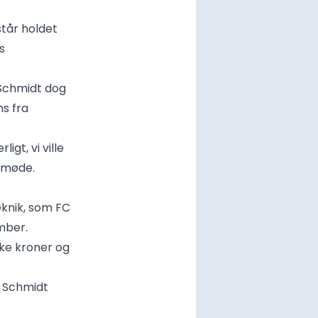
tår holdet
s
 Schmidt dog
s fra
igt, vi ville
emøde.
eknik, som FC
mber.
ke kroner og
r Schmidt