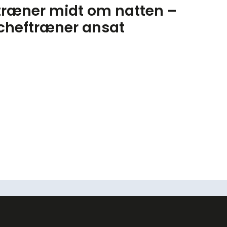
ftræner midt om natten –
 cheftræner ansat