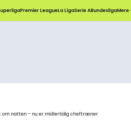
uperliga
Premier League
La Liga
Serie A
Bundesliga
Mere