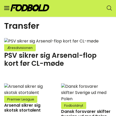
Transfer
Æresdivisionen
PSV sikrer sig Arsenal-flop
kort før CL-møde
Premier League
Arsenal sikrer sig
Fodboldnyt
skotsk stortalent
Dansk forsvarer skifter