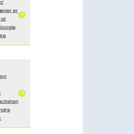
s’
æner er
 at
Google
ate
ion
:
aciteten
indre
t