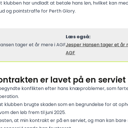
 at klubben har undladt at betale hans løn, hvilket kan me
ud og pointstraffe for Perth Glory.
Læs også:
Jesper Hansen tager et år 
AGF
ontrakten er lavet på en serviet
 begyndte konflikten efter hans knæproblemer, som førte 
eration.
at klubben brugte skaden som en begrundelse for at op
vom den løb frem til juni 2025.
æsten, at min kontrakt er på en serviet, og man kan bare 