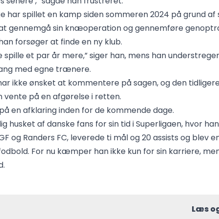
ses senere’,” sagde han frustreret.
kke har spillet en kamp siden sommeren 2024 på grund af 
at gennemgå sin knæoperation og gennemføre genoptr
han forsøger at finde en ny klub.
e spille et par år mere,” siger han, mens han understreger
 gang med egne trænere.
har ikke ønsket at kommentere på sagen, og den tidligere
n vente på en afgørelse i retten.
på en afklaring inden for de kommende dage.
ig husket af danske fans for sin tid i Superligaen, hvor han
F og Randers FC, leverede ti mål og 20 assists og blev 
 fodbold. For nu kæmper han ikke kun for sin karriere, men
d.
Læs o