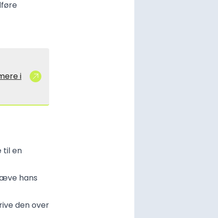
dføre
mere i
til en
hæve hans
rive den over