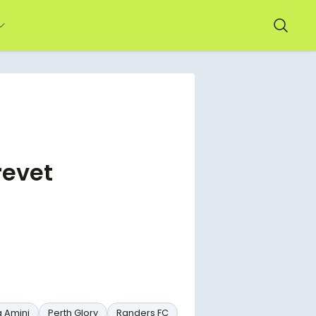
revet
 Amini
Perth Glory
Randers FC