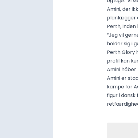
og sige: ‘Vi 
Amini, der i
planlægger 
Perth, inden 
“Jeg vil gern
holder sig i
Perth Glory 
profil kan ku
Amini håber 
Amini er stad
kampe for AG
figur i dansk
retfærdighe