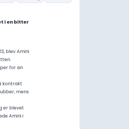
t i en bitter
23, blev Amini
tten.
per for sin
å kontrakt
klubber, mens
g er blevet
ede Amini i