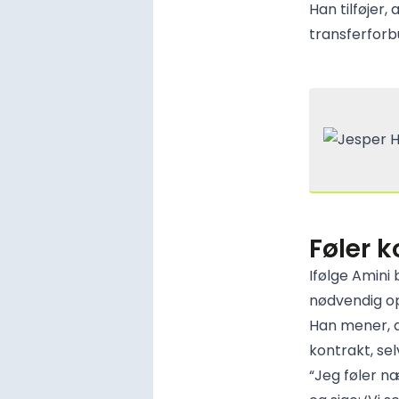
Han tilføjer,
transferforb
Føler k
Ifølge Amini
nødvendig op
Han mener, 
kontrakt, sel
“Jeg føler n