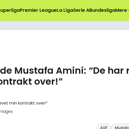
uperliga
Premier League
La Liga
Serie A
Bundesliga
Mere
de Mustafa Amini: “De har 
ntrakt over!”
 Images
AGF
Mustafa