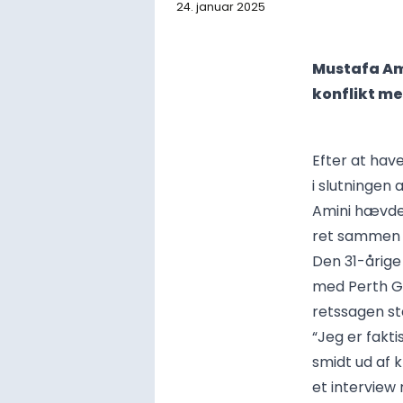
24. januar 2025
Mustafa Amin
konflikt me
Efter at have
i slutningen
Amini hævder
ret sammen m
Den 31-årige
med Perth Gl
retssagen st
“Jeg er fakt
smidt ud af k
et interview