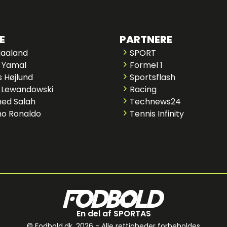
E
PARTNERE
Haaland
SPORT
 Yamal
Formel 1
 Højlund
Sportsflash
 Lewandowski
Racing
ed Salah
Technews24
no Ronaldo
Tennis Infinity
En del af SPORTAS
© Fodbold.dk,
2026 - Alle rettigheder forbeholdes