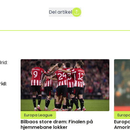
Del artikel
id:
Europa League
Europ
Bilbaos store drøm: Finalen på
Europa
hjemmebane lokker
Amorim