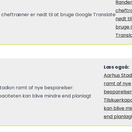
Rander
cheftr
nødt til
bruge 
Transl
Læs også:
Aarhus Stad
ramt af nye
besparelser
Tilskuerkap
kan blive m
end planlag