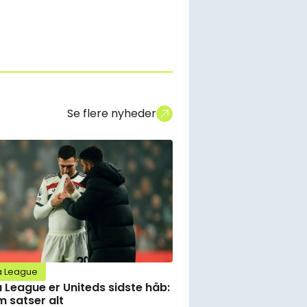
Se flere nyheder
a League
 League er Uniteds sidste håb:
 satser alt