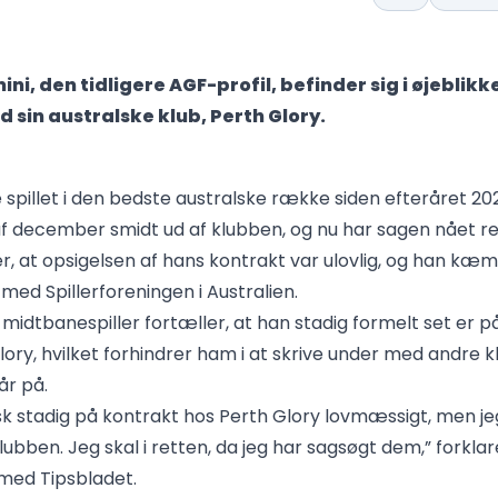
i, den tidligere AGF-profil, befinder sig i øjeblikke
d sin australske klub, Perth Glory.
 spillet i den bedste australske række siden efteråret 20
 af december smidt ud af klubben, og nu har sagen nået re
, at opsigelsen af hans kontrakt var ulovlig, og han kæm
ed Spillerforeningen i Australien.
 midtbanespiller fortæller, at han stadig formelt set er p
ory, hvilket forhindrer ham i at skrive under med andre 
år på.
isk stadig på kontrakt hos Perth Glory lovmæssigt, men je
lubben. Jeg skal i retten, da jeg har sagsøgt dem,” forklar
 med Tipsbladet.