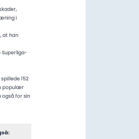
skader,
æning i
, at han
 Superliga-
 spillede 152
en populær
 også for sin
gså: