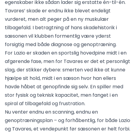
egenskaber ikke sådan lader sig erstatte én-til-én.
Tavares’ skade er endnu ikke blevet endeligt
vurderet, men alt peger på en ny muskulær
tilbagefald. I betragtning af hans skadehistorik i
sæsonen vil klubben formentlig være yderst
forsigtig med både diagnose og genoptræning.
For Lazio er skaden en sportslig hovedpine midt i en
afgørende fase, men for Tavares er det et personligt
slag, der stikker dybere: smerten ved ikke at kunne
hjælpe sit hold, midt i en sæson hvor han ellers
havde håbet at genopfinde sig selv. En spiller med
stor fysisk og teknisk kapacitet, men fanget i en
spiral af tilbagefald og frustration.
Nu venter endnu en scanning, endnu en
genoptræningsplan – og forhåbentlig, for både Lazio
og Tavares, et vendepunkt før sæsonen er helt forbi.