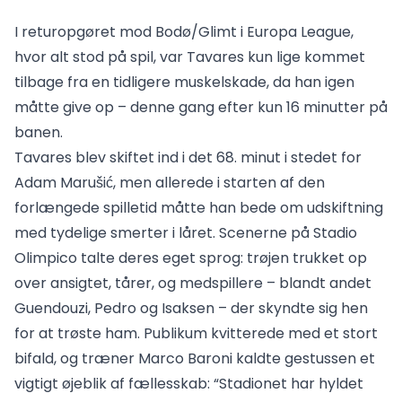
I returopgøret mod Bodø/Glimt i Europa League,
hvor alt stod på spil, var Tavares kun lige kommet
tilbage fra en tidligere muskelskade, da han igen
måtte give op – denne gang efter kun 16 minutter på
banen.
Tavares blev skiftet ind i det 68. minut i stedet for
Adam Marušić, men allerede i starten af den
forlængede spilletid måtte han bede om udskiftning
med tydelige smerter i låret. Scenerne på Stadio
Olimpico talte deres eget sprog: trøjen trukket op
over ansigtet, tårer, og medspillere – blandt andet
Guendouzi, Pedro og Isaksen – der skyndte sig hen
for at trøste ham. Publikum kvitterede med et stort
bifald, og træner Marco Baroni kaldte gestussen et
vigtigt øjeblik af fællesskab: “Stadionet har hyldet