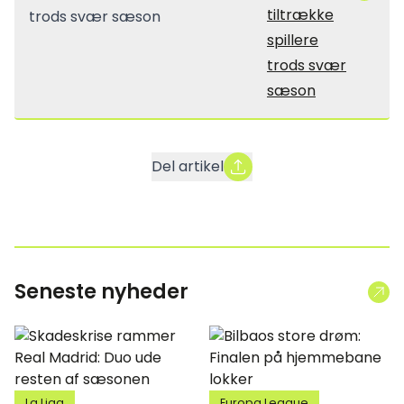
tiltrække
spillere
trods svær
sæson
Del artikel
Seneste nyheder
La Liga
Europa League