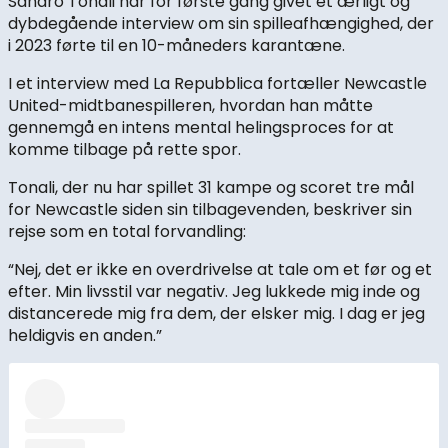
Sandro Tonali har for første gang givet et ærligt og
dybdegående interview om sin spilleafhængighed, der
i 2023 førte til en 10-måneders karantæne.
I et interview med La Repubblica fortæller Newcastle
United-midtbanespilleren, hvordan han måtte
gennemgå en intens mental helingsproces for at
komme tilbage på rette spor.
Tonali, der nu har spillet 31 kampe og scoret tre mål
for Newcastle siden sin tilbagevenden, beskriver sin
rejse som en total forvandling:
“Nej, det er ikke en overdrivelse at tale om et før og et
efter. Min livsstil var negativ. Jeg lukkede mig inde og
distancerede mig fra dem, der elsker mig. I dag er jeg
heldigvis en anden.”