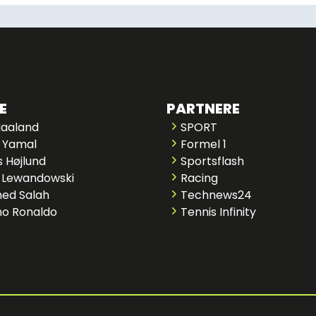
E
PARTNERE
Haaland
SPORT
 Yamal
Formel 1
 Højlund
Sportsflash
 Lewandowski
Racing
ed Salah
Technews24
no Ronaldo
Tennis Infinity