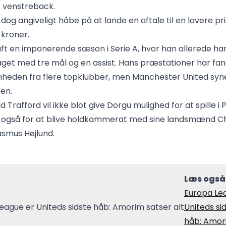
 venstreback.
 dog angiveligt håbe på at lande en aftale til en lavere pri
 kroner.
ft en imponerende sæson i Serie A, hvor han allerede har 
get med tre mål og en assist. Hans præstationer har fa
den fra flere topklubber, men Manchester United syne
nen.
Old Trafford vil ikke blot give Dorgu mulighed for at spille i
 også for at blive holdkammerat med sine landsmænd Ch
asmus Højlund.
Læs også
Europa Le
Uniteds si
håb: Amor