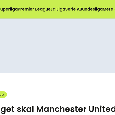
uperliga
Premier League
La Liga
Serie A
Bundesliga
Mere
gue
get skal Manchester Unite