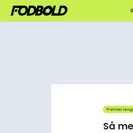
S
Premier Lea
Så me