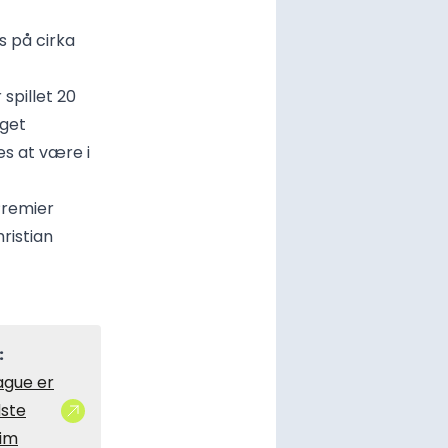
s på cirka
spillet 20
nget
s at være i
 Premier
ristian
:
ague er
dste
im