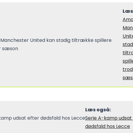
Læs
Amo
Man
Unit
stad
tilt
spil
tro
sæs
Læs også:
Serie A-kamp udsat 
dødsfald hos Lecce