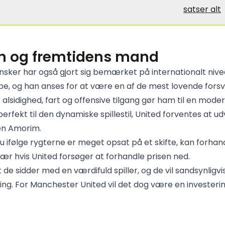
satser alt
n og fremtidens mand
sker har også gjort sig bemærket på internationalt nive
, og han anses for at være en af de mest lovende forsva
 alsidighed, fart og offensive tilgang gør ham til en mode
rfekt til den dynamiske spillestil, United forventes at ud
n Amorim.
 ifølge rygterne er meget opsat på et skifte, kan forhan
sær hvis United forsøger at forhandle prisen ned.
 de sidder med en værdifuld spiller, og de vil sandsynligvis
ing. For Manchester United vil det dog være en investerin