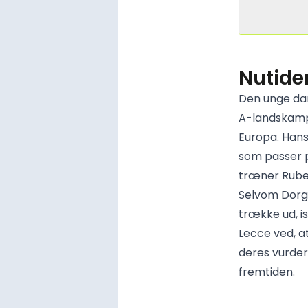
Nutide
Den unge dan
A-landskampe
Europa. Hans
som passer pe
træner Rube
Selvom Dorgu
trække ud, i
Lecce ved, at
deres vurder
fremtiden.