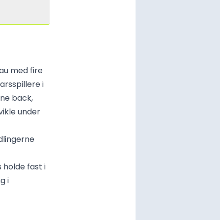
au med fire
rsspillere i
rne back,
vikle under
dlingerne
 holde fast i
g i