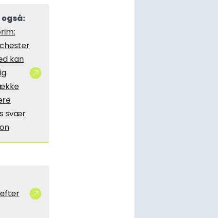
 også:
rim:
chester
ed kan
ig
række
lere
ds svær
on
efter