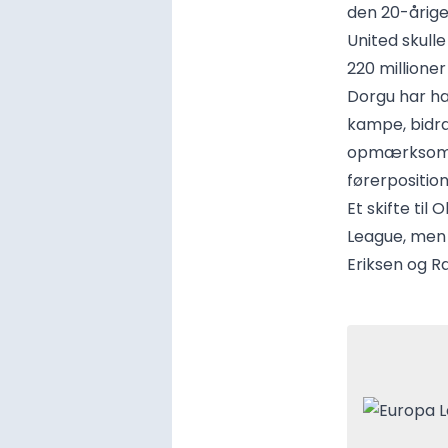
den 20-årige
United skulle
220 millioner
Dorgu har ha
kampe, bidra
opmærksomhe
førerpositio
Et skifte til 
League, men
Eriksen og R