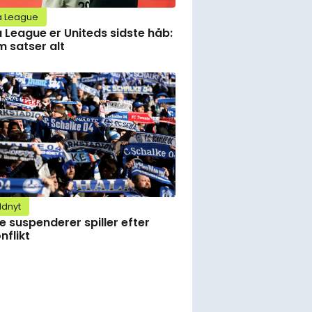
a League
 League er Uniteds sidste håb:
 satser alt
ldnyt
e suspenderer spiller efter
nflikt