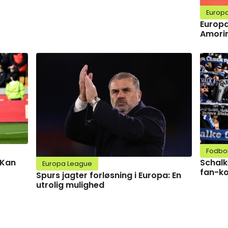
Europ
Europa
Amorim
Fodbo
Schalk
 Kan
Europa League
fan-ko
Spurs jagter forløsning i Europa: En
utrolig mulighed