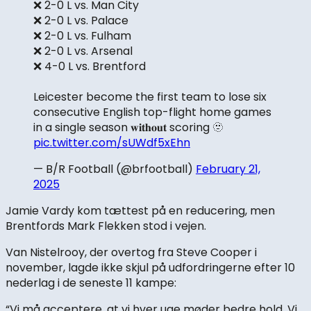
❌ 2-0 L vs. Man City
❌ 2-0 L vs. Palace
❌ 2-0 L vs. Fulham
❌ 2-0 L vs. Arsenal
❌ 4-0 L vs. Brentford
Leicester become the first team to lose six
consecutive English top-flight home games
in a single season 𝐰𝐢𝐭𝐡𝐨𝐮𝐭 scoring 🫥
pic.twitter.com/sUWdf5xEhn
— B/R Football (@brfootball)
February 21,
2025
Jamie Vardy kom tættest på en reducering, men
Brentfords Mark Flekken stod i vejen.
Van Nistelrooy, der overtog fra Steve Cooper i
november, lagde ikke skjul på udfordringerne efter 10
nederlag i de seneste 11 kampe:
“Vi må acceptere, at vi hver uge møder bedre hold. Vi