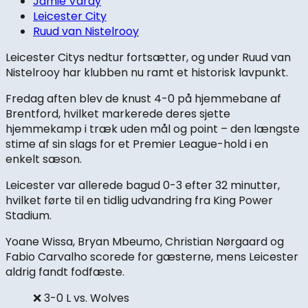
Jamie Vardy
Leicester City
Ruud van Nistelrooy
Leicester Citys nedtur fortsætter, og under Ruud van
Nistelrooy har klubben nu ramt et historisk lavpunkt.
Fredag aften blev de knust 4-0 på hjemmebane af
Brentford, hvilket markerede deres sjette
hjemmekamp i træk uden mål og point – den længste
stime af sin slags for et Premier League-hold i en
enkelt sæson.
Leicester var allerede bagud 0-3 efter 32 minutter,
hvilket førte til en tidlig udvandring fra King Power
Stadium.
Yoane Wissa, Bryan Mbeumo, Christian Nørgaard og
Fabio Carvalho scorede for gæsterne, mens Leicester
aldrig fandt fodfæste.
❌ 3-0 L vs. Wolves