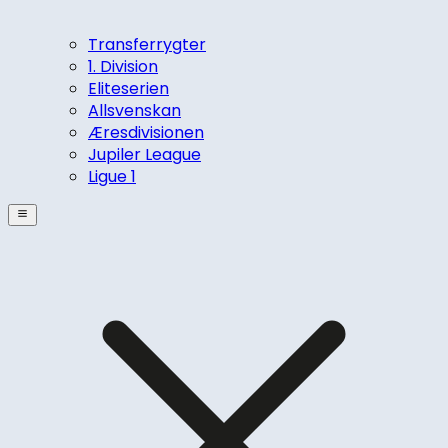
Transferrygter
1. Division
Eliteserien
Allsvenskan
Æresdivisionen
Jupiler League
Ligue 1