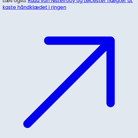
Læs også:
Ruud van Nistelrooy og Leicester nægter at
kaste håndklædet i ringen