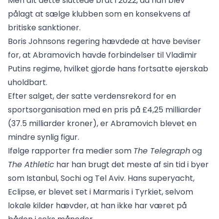
Men alt dette sluttede brat i 2022, da han blev
pålagt at sælge klubben som en konsekvens af
britiske sanktioner.
Boris Johnsons regering hævdede at have beviser
for, at Abramovich havde forbindelser til Vladimir
Putins regime, hvilket gjorde hans fortsatte ejerskab
uholdbart.
Efter salget, der satte verdensrekord for en
sportsorganisation med en pris på £4,25 milliarder
(37.5 milliarder kroner), er Abramovich blevet en
mindre synlig figur.
Ifølge rapporter fra medier som
The Telegraph
og
The Athletic
har han brugt det meste af sin tid i byer
som Istanbul, Sochi og Tel Aviv. Hans superyacht,
Eclipse, er blevet set i Marmaris i Tyrkiet, selvom
lokale kilder hævder, at han ikke har været på