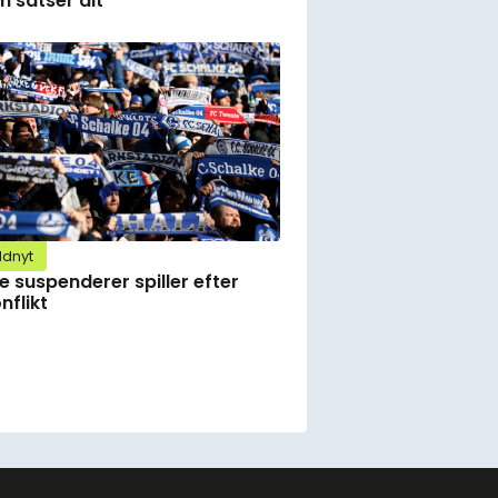
 satser alt
ldnyt
e suspenderer spiller efter
nflikt