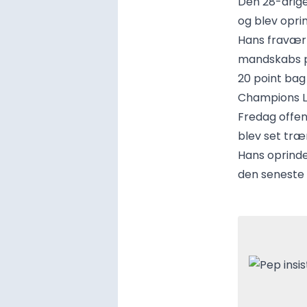
Den 28-årige
og blev opri
Hans fravær 
mandskabs p
20 point bag
Champions L
Fredag offen
blev set træn
Hans oprindel
den seneste 