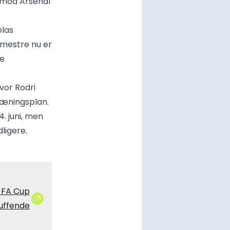
p mod Arsenal
olas
mestre nu er
de
vor Rodri
træningsplan.
4. juni, men
ligere.
: FA Cup
kuffende