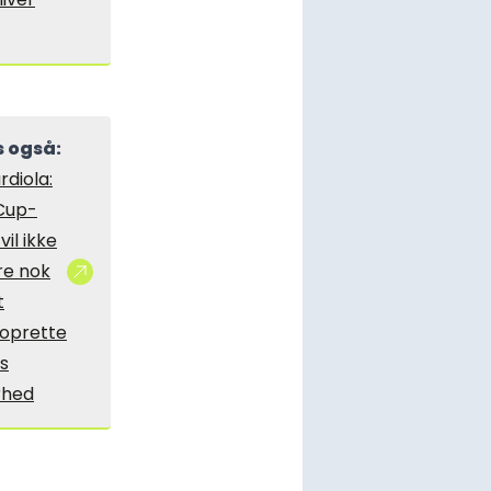
 også:
rdiola:
Cup-
 vil ikke
e nok
t
oprette
ys
rhed