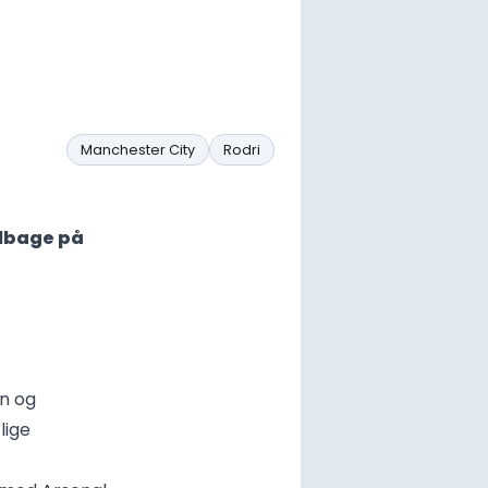
Manchester City
Rodri
ilbage på
n og
lige