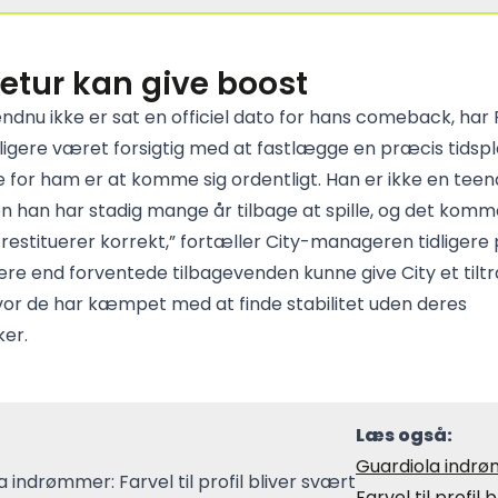
retur kan give boost
ndnu ikke er sat en officiel dato for hans comeback, har
dligere været forsigtig med at fastlægge en præcis tidspl
te for ham er at komme sig ordentligt. Han er ikke en tee
 han har stadig mange år tilbage at spille, og det kommer
n restituerer korrekt,” fortæller City-manageren tidliger
gere end forventede tilbagevenden kunne give City et tilt
or de har kæmpet med at finde stabilitet uden deres
er.
Læs også:
Guardiola indr
Farvel til profil b