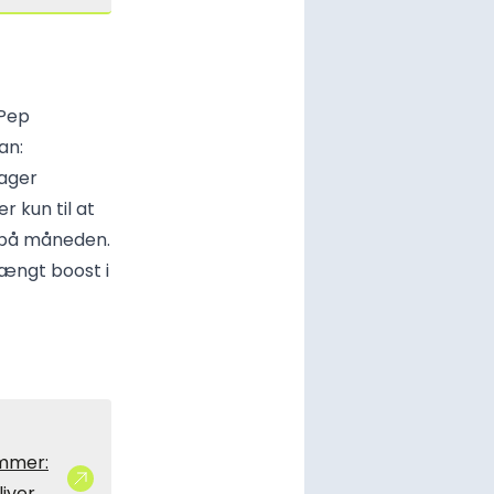
 Pep
an:
nager
 kun til at
e på måneden.
rængt boost i
ømmer:
liver