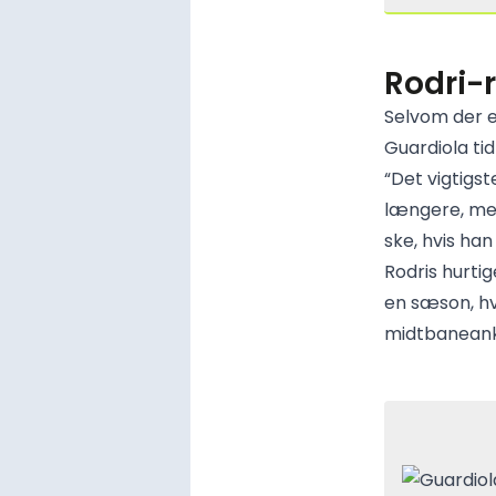
Rodri-
Selvom der e
Guardiola ti
“Det vigtigs
længere, men
ske, hvis ha
Rodris hurti
en sæson, hv
midtbaneank