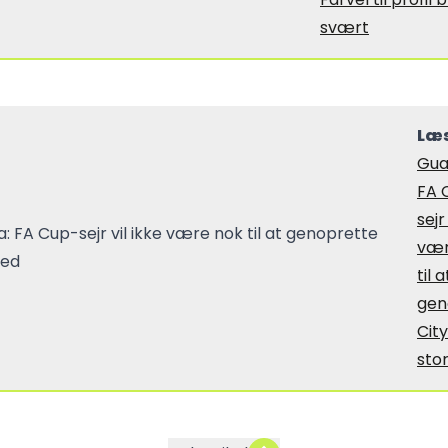
svært
Læs
Gua
FA 
sejr
vær
til a
gen
Cit
sto