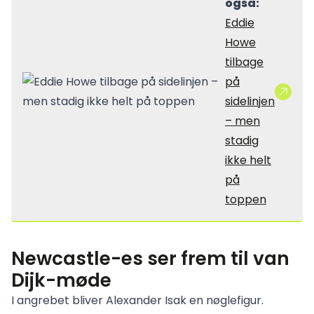
også:
Eddie
Howe
tilbage
på
sidelinjen
– men
stadig
ikke helt
på
toppen
Newcastle-es ser frem til van
Dijk-møde
I angrebet bliver Alexander Isak en nøglefigur.