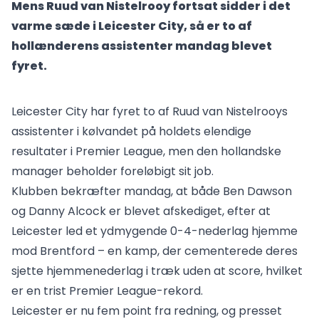
Mens Ruud van Nistelrooy fortsat sidder i det
varme sæde i Leicester City, så er to af
hollænderens assistenter mandag blevet
fyret.
Leicester City har fyret to af Ruud van Nistelrooys
assistenter i kølvandet på holdets elendige
resultater i Premier League, men den hollandske
manager beholder foreløbigt sit job.
Klubben bekræfter mandag, at både Ben Dawson
og Danny Alcock er blevet afskediget, efter at
Leicester led et ydmygende 0-4-nederlag hjemme
mod Brentford – en kamp, der cementerede deres
sjette hjemmenederlag i træk uden at score, hvilket
er en trist Premier League-rekord.
Leicester er nu fem point fra redning, og presset