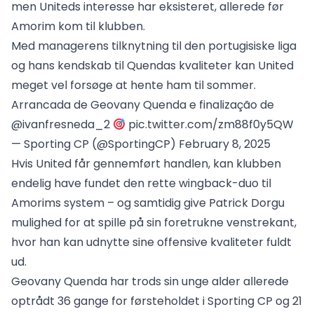
men Uniteds interesse har eksisteret, allerede før
Amorim kom til klubben.
Med managerens tilknytning til den portugisiske liga
og hans kendskab til Quendas kvaliteter kan United
meget vel forsøge at hente ham til sommer.
Arrancada de Geovany Quenda e finalização de
@ivanfresneda_2
pic.twitter.com/zm88f0y5QW
— Sporting CP (@SportingCP)
February 8, 2025
Hvis United får gennemført handlen, kan klubben
endelig have fundet den rette wingback-duo til
Amorims system – og samtidig give Patrick Dorgu
mulighed for at spille på sin foretrukne venstrekant,
hvor han kan udnytte sine offensive kvaliteter fuldt
ud.
Geovany Quenda har trods sin unge alder allerede
optrådt 36 gange for førsteholdet i Sporting CP og 21