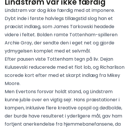
Lindstrøm var ikke færdig
Lindstrøm var dog ikke færdig med at imponere.
Dybt inde i første halvlegs tillægstid slog han et
præcist indlæg, som James Tarkowski headede
videre i feltet. Bolden ramte Tottenham-spilleren
Archie Gray, der sendte den i eget net og gjorde
ydmygelsen komplet med et selvmål.
Efter pausen viste Tottenham tegn på liv. Dejan
Kulusevski reducerede med et flot lob, og Richarlison
scorede kort efter med et skarpt indlæg fra Mikey
Moore.
Men Evertons forsvar holdt stand, og Lindstrøm
kunne juble over en vigtig sejr. Hans præstationer i
kampen, inklusive flere kreative opspil og dødbolde,
der burde have resulteret i yderligere mål, gav ham
fortjent anerkendelse fra hjemmebanefansene, da