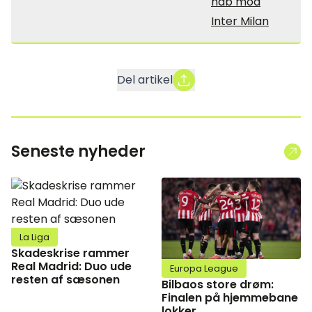
håb mod
Inter Milan
Del artikel
Seneste nyheder
La Liga
Skadeskrise rammer
Real Madrid: Duo ude
Europa League
resten af sæsonen
Bilbaos store drøm:
Finalen på hjemmebane
lokker