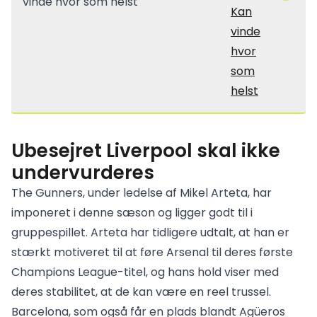
Kan
vinde
hvor
som
helst
Ubesejret Liverpool skal ikke
undervurderes
The Gunners, under ledelse af Mikel Arteta, har
imponeret i denne sæson og ligger godt til i
gruppespillet. Arteta har tidligere udtalt, at han er
stærkt motiveret til at føre Arsenal til deres første
Champions League-titel, og hans hold viser med
deres stabilitet, at de kan være en reel trussel.
Barcelona, som også får en plads blandt Agüeros