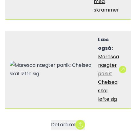
med
skrammer
Læs
også:
Maresca
nægter
panik:
Chelsea
skal
løfte sig
Del artikel