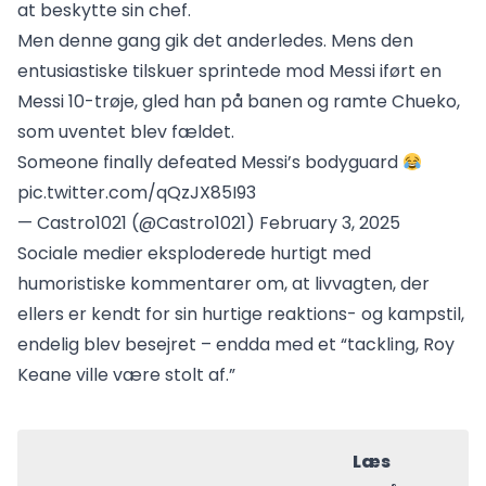
at beskytte sin chef.
Men denne gang gik det anderledes. Mens den
entusiastiske tilskuer sprintede mod Messi iført en
Messi 10-trøje, gled han på banen og ramte Chueko,
som uventet blev fældet.
Someone finally defeated Messi’s bodyguard
pic.twitter.com/qQzJX85I93
— Castro1021 (@Castro1021)
February 3, 2025
Sociale medier eksploderede hurtigt med
humoristiske kommentarer om, at livvagten, der
ellers er kendt for sin hurtige reaktions- og kampstil,
endelig blev besejret – endda med et “tackling, Roy
Keane ville være stolt af.”
Læs