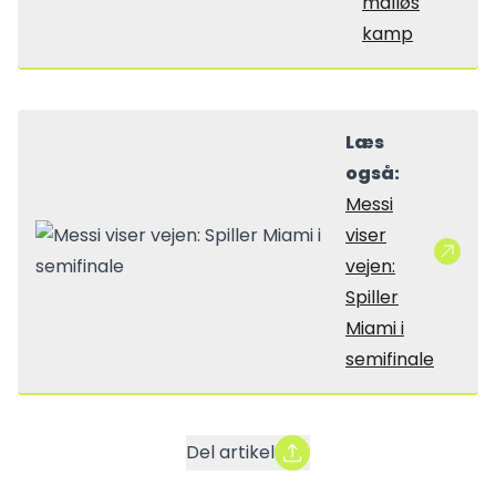
målløs
kamp
Læs
også:
Messi
viser
vejen:
Spiller
Miami i
semifinale
Del artikel