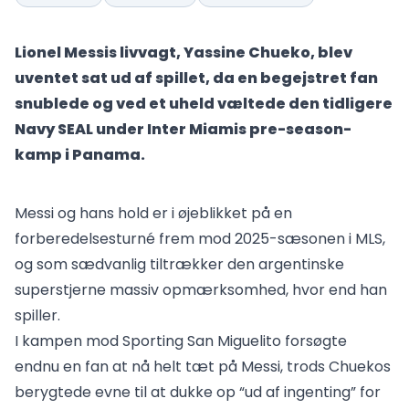
Lionel Messis livvagt, Yassine Chueko, blev
uventet sat ud af spillet, da en begejstret fan
snublede og ved et uheld væltede den tidligere
Navy SEAL under Inter Miamis pre-season-
kamp i Panama.
Messi og hans hold er i øjeblikket på en
forberedelsesturné frem mod 2025-sæsonen i MLS,
og som sædvanlig tiltrækker den argentinske
superstjerne massiv opmærksomhed, hvor end han
spiller.
I kampen mod Sporting San Miguelito forsøgte
endnu en fan at nå helt tæt på Messi, trods Chuekos
berygtede evne til at dukke op “ud af ingenting” for