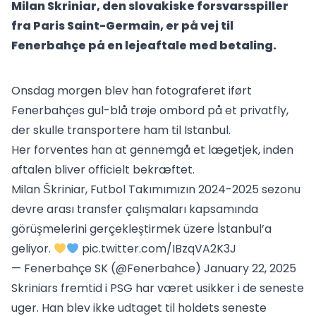
Milan Skriniar, den slovakiske forsvarsspiller
fra Paris Saint-Germain, er på vej til
Fenerbahçe på en lejeaftale med betaling.
Onsdag morgen blev han fotograferet iført
Fenerbahçes gul-blå trøje ombord på et privatfly,
der skulle transportere ham til Istanbul.
Her forventes han at gennemgå et lægetjek, inden
aftalen bliver officielt bekræftet.
Milan Škriniar, Futbol Takımımızın 2024-2025 sezonu
devre arası transfer çalışmaları kapsamında
görüşmelerini gerçekleştirmek üzere İstanbul’a
geliyor.
pic.twitter.com/IBzqVA2K3J
— Fenerbahçe SK (@Fenerbahce)
January 22, 2025
Skriniars fremtid i PSG har været usikker i de seneste
uger. Han blev ikke udtaget til holdets seneste