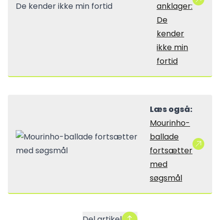
anklager:
De
kender
ikke min
fortid
Læs også:
Mourinho-
ballade
fortsætter
med
søgsmål
Del artikel