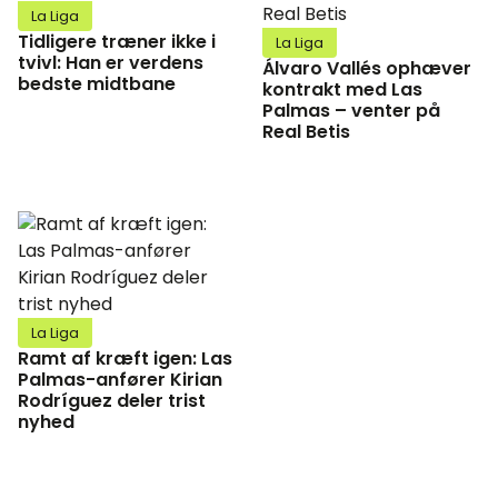
La Liga
Tidligere træner ikke i
La Liga
tvivl: Han er verdens
Álvaro Vallés ophæver
bedste midtbane
kontrakt med Las
Palmas – venter på
Real Betis
La Liga
Ramt af kræft igen: Las
Palmas-anfører Kirian
Rodríguez deler trist
nyhed