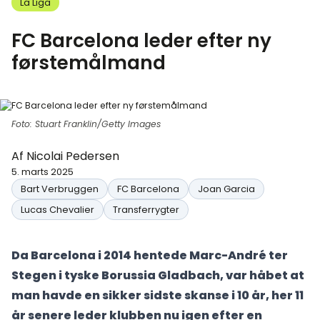
La Liga
FC Barcelona leder efter ny
førstemålmand
Foto: Stuart Franklin/Getty Images
Af
Nicolai Pedersen
5. marts 2025
Bart Verbruggen
FC Barcelona
Joan Garcia
Lucas Chevalier
Transferrygter
Da Barcelona i 2014 hentede Marc-André ter
Stegen i tyske Borussia Gladbach, var håbet at
man havde en sikker sidste skanse i 10 år, her 11
år senere leder klubben nu igen efter en