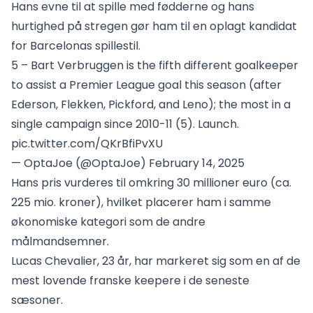
Hans evne til at spille med fødderne og hans
hurtighed på stregen gør ham til en oplagt kandidat
for Barcelonas spillestil.
5 – Bart Verbruggen is the fifth different goalkeeper
to assist a Premier League goal this season (after
Ederson, Flekken, Pickford, and Leno); the most in a
single campaign since 2010-11 (5). Launch.
pic.twitter.com/QKrBfiPvXU
— OptaJoe (@OptaJoe)
February 14, 2025
Hans pris vurderes til omkring 30 millioner euro (ca.
225 mio. kroner), hvilket placerer ham i samme
økonomiske kategori som de andre
målmandsemner.
Lucas Chevalier, 23 år, har markeret sig som en af de
mest lovende franske keepere i de seneste
sæsoner.