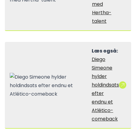
med
Hertha-
talent
Læs også:
Diego
Simeone
hylder
holdindsats
efter
endnu et
Atlético-
comeback