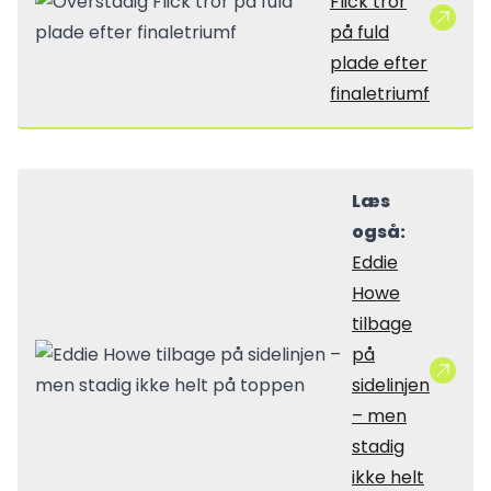
Flick tror
på fuld
plade efter
finaletriumf
Læs
også:
Eddie
Howe
tilbage
på
sidelinjen
– men
stadig
ikke helt