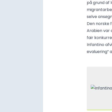
på grund af 
migrantarbej
selve ansøg
Den norske f
Arabien var 
fair konkurr
Infantino afv
evaluering” a