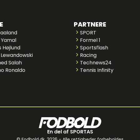
E
PARTNERE
Haaland
SPORT
 Yamal
Formel 1
 Højlund
Sportsflash
 Lewandowski
Racing
ed Salah
Technews24
no Ronaldo
Tennis Infinity
En del af SPORTAS
© Fodbold.dk,
2026 - Alle rettigheder forbeholdes