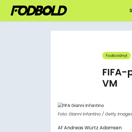
S
Fodboldnyt
FIFA-
VM
Foto: Gianni Infantino / Getty Image
Af
Andreas Würtz Adamsen