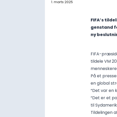
1. marts 2025
FIFA’s tild
genstand fo
ny beslutni
FIFA-præside
tildele VM 20
menneskerett
På et pressem
en global str
“Det var en 
“Det er et po
til Sydamerik
Tildelingen 