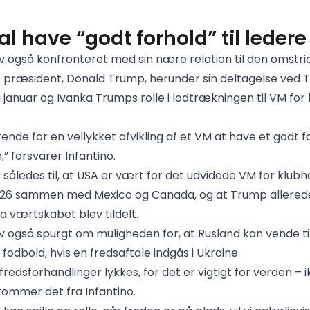
al have “godt forhold” til ledere
ev også konfronteret med sin nære relation til den omstri
 præsident, Donald Trump, herunder sin deltagelse ved
 januar og Ivanka Trumps rolle i lodtrækningen til VM for 
ende for en vellykket afvikling af et VM at have et godt fo
” forsvarer Infantino.
således til, at USA er vært for det udvidede VM for klubho
026 sammen med Mexico og Canada, og at Trump allered
a værtskabet blev tildelt.
ev også spurgt om muligheden for, at Rusland kan vende til
 fodbold, hvis en fredsaftale indgås i Ukraine.
 fredsforhandlinger lykkes, for det er vigtigt for verden – 
kommer det fra Infantino.