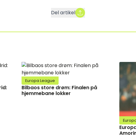
Del artikel
Europa League
id:
Bilbaos store drøm: Finalen på
hjemmebane lokker
Europ
Europa
Amorim