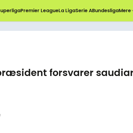
uperliga
Premier League
La Liga
Serie A
Bundesliga
Mere
præsident forsvarer saudia
s