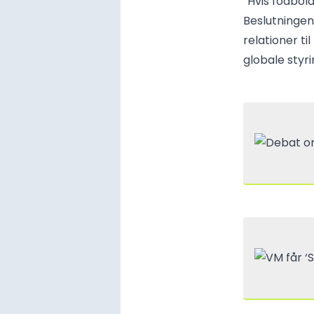
“Hvis fodbold 
Beslutningen
relationer t
globale styr