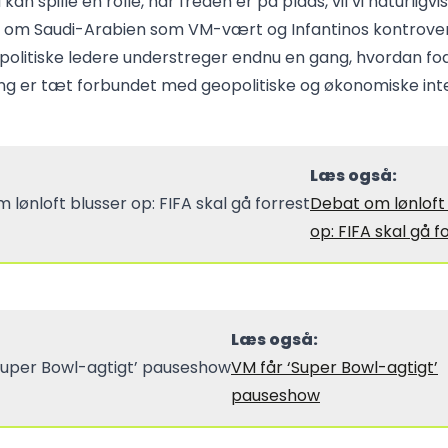
kan spille en rolle, når freden er på plads, vil vi naturligvi
 om Saudi-Arabien som VM-vært og Infantinos kontrover
il politiske ledere understreger endnu en gang, hvordan f
ing er tæt forbundet med geopolitiske og økonomiske int
Læs også:
Debat om lønloft
op: FIFA skal gå f
Læs også:
VM får ‘Super Bowl-agtigt’
pauseshow