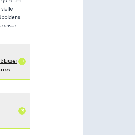
s gøre det.”
sielle
odboldens
eresser.
 blusser
orrest