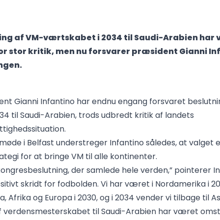
eling af VM-værtskabet i 2034 til Saudi-Arabien har
r stor kritik, men nu forsvarer præsident Gianni In
ngen.
nt Gianni Infantino har endnu engang forsvaret beslutn
34 til Saudi-Arabien, trods udbredt kritik af landets
ighedssituation.
øde i Belfast understreger Infantino således, at valget e
ategi for at bringe VM til alle kontinenter.
kongresbeslutning, der samlede hele verden,” pointerer In
sitivt skridt for fodbolden. Vi har været i Nordamerika i 20
a, Afrika og Europa i 2030, og i 2034 vender vi tilbage til As
af verdensmesterskabet til Saudi-Arabien har været omstr