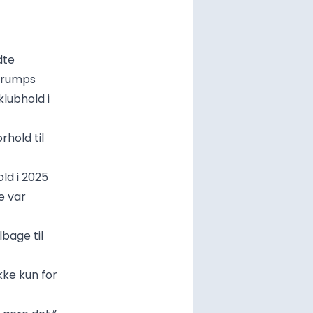
dte
 Trumps
klubhold i
rhold til
ld i 2025
e var
bage til
ikke kun for