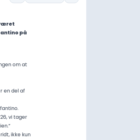
 været
fantino på
ingen om at
r en del af
fantino.
26, vi tager
ien.”
idt, ikke kun