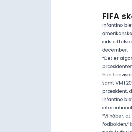
FIFA sk
Infantino bl
amerikanske
indsættelse i
december.
“Det er afgør
præsidenten,
Han henviser 
samt VM i 2
præsident, d
Infantino bl
international
“Vi håber, at
fodbolden,” 