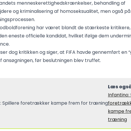
landets menneskerettighedskrænkelser, behandling af
dere og kriminalisering af homoseksualitet, men også på
ningsprocessen.
odboldforening har været blandt de stærkeste kritikere,
den eneste officielle kandidat, hvilket ifølge dem underm
ence.
iser dog kritikken og siger, at FIFA havde gennemført en 
f ansøgningen, før beslutningen blev truffet.
Læs også
Infantino: 
foretræk
kampe fr
træning