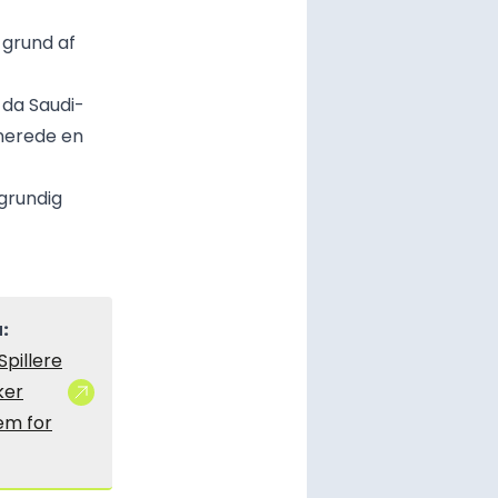
 grund af
 da Saudi-
inerede en
“grundig
:
Spillere
ker
em for