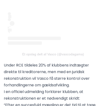
Et opslag delt af Vasco (@vascodagama)
Under RCE tildeles 20% af klubbens indtægter
direkte til kreditorerne, men med en juridisk
rekonstruktion vil Vasco få større kontrol over
forhandlingerne om gældsafvikling.
I en officiel udmelding forklarer klubben, at
rekonstruktionen er et nødvendigt skridt:
“Efter en succesfuld mægling er det tid til at tage