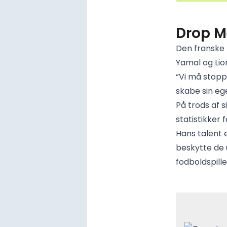
Drop M
Den franske
Yamal og Lio
“Vi må stopp
skabe sin eg
På trods af 
statistikker
Hans talent e
beskytte de u
fodboldspill