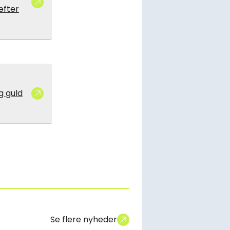
efter
g guld
Se flere nyheder