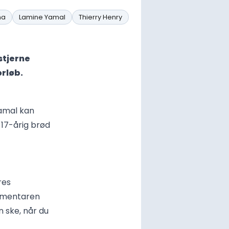
na
Lamine Yamal
Thierry Henry
stjerne
orløb.
Yamal kan
 17-årig brød
res
kumentaren
n ske, når du