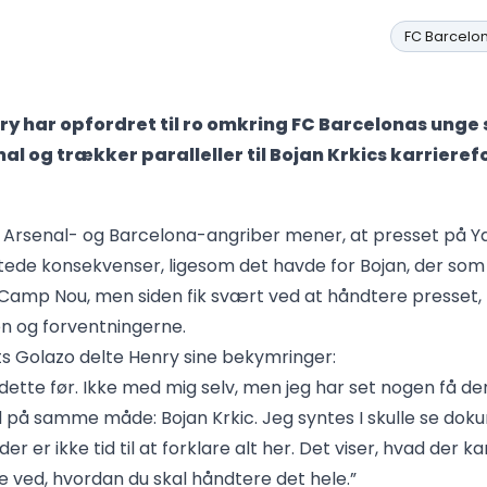
FC Barcelo
ry har opfordret til ro omkring FC Barcelonas unge 
l og trækker paralleller til Bojan Krkics karrieref
e Arsenal- og Barcelona-angriber mener, at presset på 
tede konsekvenser, ligesom det havde for Bojan, der som
amp Nou, men siden fik svært ved at håndtere presset,
 og forventningerne.
s Golazo delte Henry sine bekymringer:
 dette før. Ikke med mig selv, men jeg har set nogen få de
på samme måde: Bojan Krkic. Jeg syntes I skulle se do
er er ikke tid til at forklare alt her. Det viser, hvad der ka
ke ved, hvordan du skal håndtere det hele.”