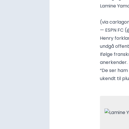
Lamine Yama
(via carlago
— ESPN FC 
Henry forkla
undgå offent
Ifølge frans
anerkender.
“De ser ham 
ukendt til p