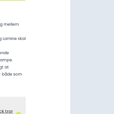
ng mellem
g Lamine skal
rende
 kampe.
gt at
e – både som
ck tror