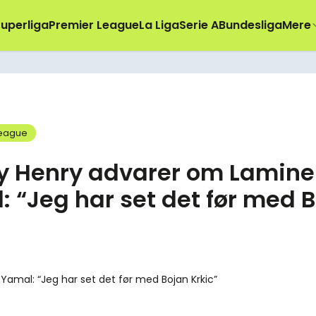
uperliga
Premier League
La Liga
Serie A
Bundesliga
Mere
eague
ry Henry advarer om Lamine
 “Jeg har set det før med 