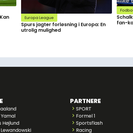
Fodbo
Schalk
 Kan
Europa League
fan-ko
Spurs jagter forløsning i Europa: En
utrolig mulighed
E
PARTNERE
Haaland
SPORT
 Yamal
Formel 1
 Højlund
Sportsflash
 Lewandowski
Racing