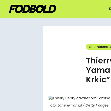
S
Champions L
Thier
Yamal:
Krkic”
Foto: Lamine Yamal / Getty Images