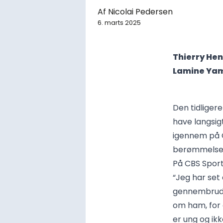
Af
Nicolai Pedersen
6. marts 2025
Thierry Hen
Lamine Yama
Den tidliger
have langsig
igennem på C
berømmelsen
På CBS Sport
“Jeg har set
gennembrud 
om ham, for d
er ung og ik