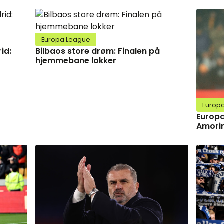
Europa League
id:
Bilbaos store drøm: Finalen på
hjemmebane lokker
Europ
Europa
Amorim