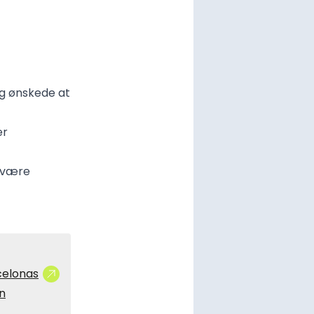
og ønskede at
er
t være
celonas
n