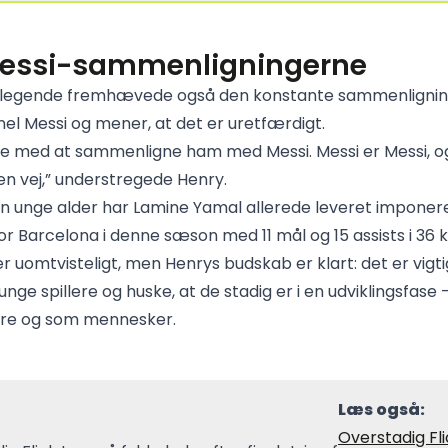
essi-sammenligningerne
 legende fremhævede også den konstante sammenligni
nel Messi og mener, at det er uretfærdigt.
e med at sammenligne ham med Messi. Messi er Messi, o
en vej,” understregede Henry.
sin unge alder har Lamine Yamal allerede leveret impone
 for Barcelona i denne sæson med 11 mål og 15 assists i 36
r uomtvisteligt, men Henrys budskab er klart: det er vigti
nge spillere og huske, at de stadig er i en udviklingsfas
ere og som mennesker.
Læs også:
Overstadig Fli