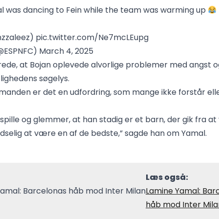
l was dancing to Fein while the team was warming up
nzzaleez)
pic.twitter.com/Ne7mcLEupg
(@ESPNFC)
March 4, 2025
rede, at Bojan oplevede alvorlige problemer med angst 
lighedens søgelys.
kmanden er det en udfordring, som mange ikke forstår ell
spille og glemmer, at han stadig er et barn, der gik fra a
ludselig at være en af de bedste,” sagde han om Yamal.
Læs også:
Lamine Yamal: Bar
håb mod Inter Mila