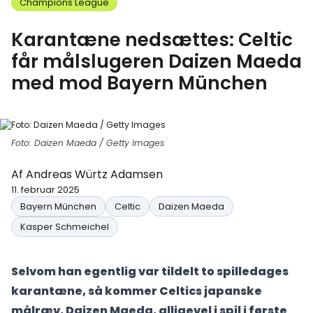
Champions League
Karantæne nedsættes: Celtic
får målslugeren Daizen Maeda
med mod Bayern München
Foto: Daizen Maeda / Getty Images
Af
Andreas Würtz Adamsen
11. februar 2025
Bayern München
Celtic
Daizen Maeda
Kasper Schmeichel
Selvom han egentlig var tildelt to spilledages
karantæne, så kommer Celtics japanske
målræv, Daizen Maeda, alligevel i spil i første