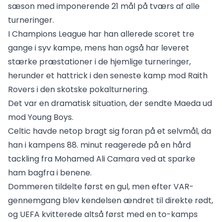
sæson med imponerende 21 mål på tværs af alle
turneringer.
I Champions League har han allerede scoret tre
gange i syv kampe, mens han også har leveret
stærke præstationer i de hjemlige turneringer,
herunder et hattrick i den seneste kamp mod Raith
Rovers i den skotske pokalturnering.
Det var en dramatisk situation, der sendte Maeda ud
mod Young Boys.
Celtic havde netop bragt sig foran på et selvmål, da
han i kampens 88. minut reagerede på en hård
tackling fra Mohamed Ali Camara ved at sparke
ham bagfra i benene.
Dommeren tildelte først en gul, men efter VAR-
gennemgang blev kendelsen ændret til direkte rødt,
og UEFA kvitterede altså først med en to-kamps