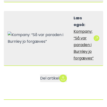
Læs
også:
Kompany:
“Så var
paraden i
Burnley jo
forgæves”
Del artikel