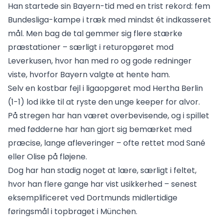
Han startede sin Bayern-tid med en trist rekord: fem
Bundesliga-kampe i træk med mindst ét indkasseret
mål. Men bag de tal gemmer sig flere stærke
præstationer – særligt i returopgøret mod
Leverkusen, hvor han med ro og gode redninger
viste, hvorfor Bayern valgte at hente ham.
Selv en kostbar fejl i ligaopgøret mod Hertha Berlin
(1-1) lod ikke til at ryste den unge keeper for alvor.
På stregen har han været overbevisende, og i spillet
med fødderne har han gjort sig bemærket med
præcise, lange afleveringer – ofte rettet mod Sané
eller Olise på fløjene.
Dog har han stadig noget at lære, særligt i feltet,
hvor han flere gange har vist usikkerhed – senest
eksemplificeret ved Dortmunds midlertidige
føringsmål i topbraget i München.