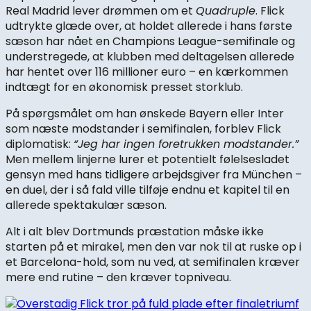
Real Madrid lever drømmen om et
Quadruple
. Flick
udtrykte glæde over, at holdet allerede i hans første
sæson har nået en Champions League-semifinale og
understregede, at klubben med deltagelsen allerede
har hentet over 116 millioner euro – en kærkommen
indtægt for en økonomisk presset storklub.
På spørgsmålet om han ønskede Bayern eller Inter
som næste modstander i semifinalen, forblev Flick
diplomatisk:
“Jeg har ingen foretrukken modstander.”
Men mellem linjerne lurer et potentielt følelsesladet
gensyn med hans tidligere arbejdsgiver fra München –
en duel, der i så fald ville tilføje endnu et kapitel til en
allerede spektakulær sæson.
Alt i alt blev Dortmunds præstation måske ikke
starten på et mirakel, men den var nok til at ruske op i
et Barcelona-hold, som nu ved, at semifinalen kræver
mere end rutine – den kræver topniveau.