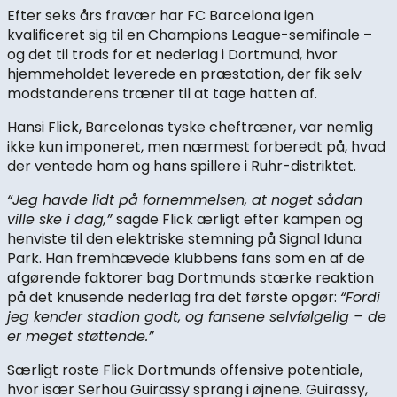
Efter seks års fravær har FC Barcelona igen
kvalificeret sig til en Champions League-semifinale –
og det til trods for et nederlag i Dortmund, hvor
hjemmeholdet leverede en præstation, der fik selv
modstanderens træner til at tage hatten af.
Hansi Flick, Barcelonas tyske cheftræner, var nemlig
ikke kun imponeret, men nærmest forberedt på, hvad
der ventede ham og hans spillere i Ruhr-distriktet.
“Jeg havde lidt på fornemmelsen, at noget sådan
ville ske i dag,”
sagde Flick ærligt efter kampen og
henviste til den elektriske stemning på Signal Iduna
Park. Han fremhævede klubbens fans som en af de
afgørende faktorer bag Dortmunds stærke reaktion
på det knusende nederlag fra det første opgør:
“Fordi
jeg kender stadion godt, og fansene selvfølgelig – de
er meget støttende.”
Særligt roste Flick Dortmunds offensive potentiale,
hvor især Serhou Guirassy sprang i øjnene. Guirassy,