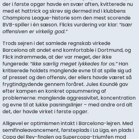
der i første opgør havde en svær aften, kvitterede nu
med et hattrick og skrev sig dermed ind i klubbens
Champions League-historie som den mest scorende
BVB-spiller i én sæson. Flicks vurdering var klar:
“Især
offensiven er virkelig god.”
Trods sejren i det samlede regnskab virkede
Barcelona alt andet end komfortable i Dortmund, og
Flick indrømmede, at der var meget, der ikke
fungerede:
“Ikke særlig meget lykkedes for os.”
Han
kritiserede holdets manglende evne til at spille sig ud
af presset og den offensiv, der ellers havde været så
frygtindgydende gennem foråret. Jules Koundé gav
efter kampen en konkret opsummering af
problemerne: manglende aggressivitet, koncentration
og evne til at lukke pasningslinjer – med andre ord alt
det, der havde virket i første opgør.
Alligevel er optimismen intakt i Barcelona-lejren. Med
semifinaleavancement, førsteplads i La Liga, en plads i
Copa del Rey-finalen og Supercopa-triumfen mod