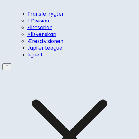
Transferrygter
1. Division
Eliteserien
Allsvenskan
Æresdivisionen
Jupiler League
Ligue 1