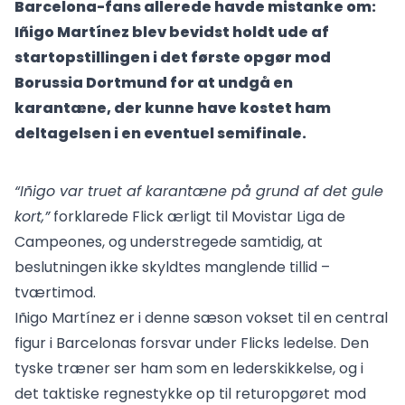
Barcelona-fans allerede havde mistanke om:
Iñigo Martínez blev bevidst holdt ude af
startopstillingen i det første opgør mod
Borussia Dortmund for at undgå en
karantæne, der kunne have kostet ham
deltagelsen i en eventuel semifinale.
“Iñigo var truet af karantæne på grund af det gule
kort,”
forklarede Flick ærligt til Movistar Liga de
Campeones, og understregede samtidig, at
beslutningen ikke skyldtes manglende tillid –
tværtimod.
Iñigo Martínez er i denne sæson vokset til en central
figur i Barcelonas forsvar under Flicks ledelse. Den
tyske træner ser ham som en lederskikkelse, og i
det taktiske regnestykke op til returopgøret mod