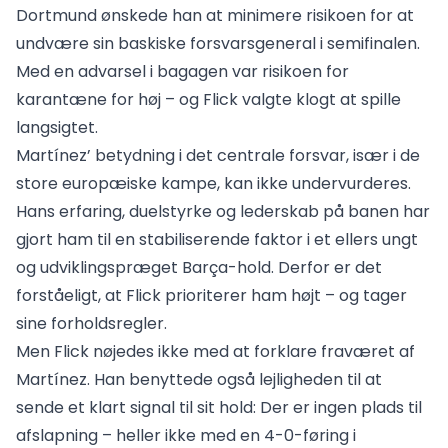
Dortmund ønskede han at minimere risikoen for at
undvære sin baskiske forsvarsgeneral i semifinalen.
Med en advarsel i bagagen var risikoen for
karantæne for høj – og Flick valgte klogt at spille
langsigtet.
Martínez’ betydning i det centrale forsvar, især i de
store europæiske kampe, kan ikke undervurderes.
Hans erfaring, duelstyrke og lederskab på banen har
gjort ham til en stabiliserende faktor i et ellers ungt
og udviklingspræget Barça-hold. Derfor er det
forståeligt, at Flick prioriterer ham højt – og tager
sine forholdsregler.
Men Flick nøjedes ikke med at forklare fraværet af
Martínez. Han benyttede også lejligheden til at
sende et klart signal til sit hold: Der er ingen plads til
afslapning – heller ikke med en 4-0-føring i