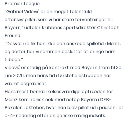
Premier League.
“Gabriel Vidović er en meget talentfuld
offensivspiller, som vi har store forventninger til i
Bayern,” udtaler klubbens sportsdirektør Christoph
Freund.
“Desværre fik han ikke den ønskede spilletid i Mainz,
og derfor har vi sammen besluttet at bringe ham
tilbage.”
Vidović er stadig på kontrakt med Bayern frem til 30.
juni 2026, men hans tid i førsteholdstruppen har
været begrænset.
Hans mest bemærkelsesværdige optræden for
Mainz kom ironisk nok mod netop Bayern i DFB-
Pokalen i oktober, hvor han blev pillet ud i pausen i et
0-4-nederlag efter en ganske rærlig indsats.