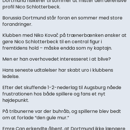
Dortmund risikerer til sommer at mister den defensive
profil Nico Schlotterbeck.
Borussia Dortmund står foran en sommer med store
forandringer.
Klubben med Niko Kovač på trænerbænken ønsker at
gøre Nico Schlotterbeck til en central figur i
fremtidens hold – måske endda som ny kaptajn.
Men er han overhovedet interesseret i at blive?
Hans seneste udtalelser har skabt uro i klubbens
ledelse.
Efter det skuffende 1-2-nederlag til Augsburg nåede
frustrationen hos både spillere og fans et nyt
højdepunkt.
På tribunerne var der buhråb, og spillerne blev bedt
om at forlade “den gule mur.”
Emre Can erkendte åbent, at Dortmund ikke længere