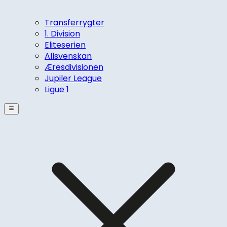
Transferrygter
1. Division
Eliteserien
Allsvenskan
Æresdivisionen
Jupiler League
Ligue 1