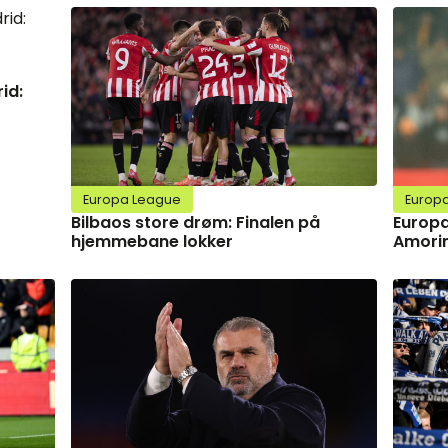
id:
Europa League
Europ
Bilbaos store drøm: Finalen på
Europa
hjemmebane lokker
Amorim