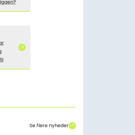
ligaen?
ar
g
il
Se flere nyheder