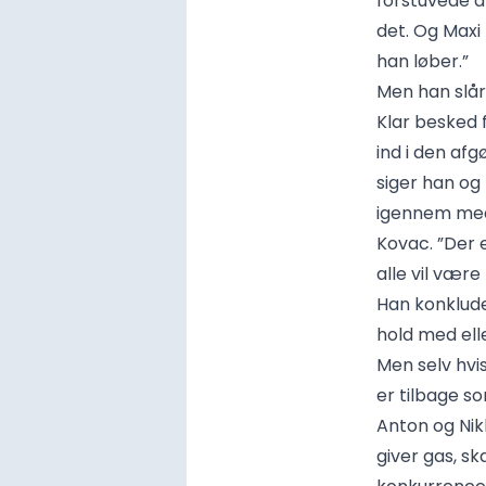
forstuvede an
det. Og Maxi
han løber.”
Men han slår 
Klar besked 
ind i den a
siger han og
igennem med
Kovac. ”Der 
alle vil vær
Han konkluder
hold med elle
Men selv hvi
er tilbage s
Anton og Nik
giver gas, sk