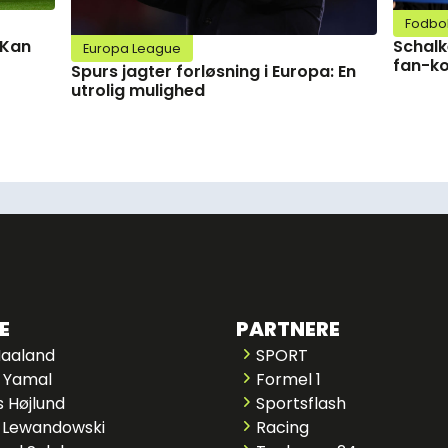
Fodbo
Schalk
 Kan
Europa League
fan-ko
Spurs jagter forløsning i Europa: En
utrolig mulighed
E
PARTNERE
Haaland
SPORT
 Yamal
Formel 1
 Højlund
Sportsflash
 Lewandowski
Racing