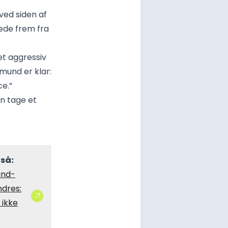
 ved siden af
æde frem fra
et aggressiv
mund er klar:
ce.”
n tage et
så:
nd-
ndres:
 ikke