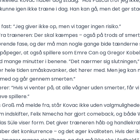
kelled. Kovac håber dog stadig: ”Hos Pascal tror jeg ikke
 kunne igen ikke træne i dag. Han kan gå, men det gør sta
fast: ”Jeg giver ikke op, men vi tager ingen risiko.”
fra træneren: Der skal kæmpes – også på trods af smerte
fgørende fase, og der må man nogle gange bide tændern
 påpeger, at også spillere som Emre Can og Gregor Kob
 mange minutter i benene. ”Det nærmer sig slutningen,”
er hele tiden småskavanker, det hører med. Men jeg kan
e med og går gennem smerten.”
er: ”Hvis vi venter på, at alle vågner uden smerter, får vi i
ve spillere.”
s Groß må melde fra, står Kovac ikke uden valgmulighed
om indskifter, Felix Nmecha har gjort comeback, og båd
las Süle viser form. Det giver træneren håb og handlekraft
aber det konkurrence – og det øger kvaliteten. Hvis der ik