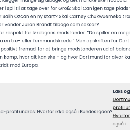
 lægger mange sig tilbage, og det må ikke ske i fodbold.”
r i spil til at tage over for Groß: Skal Can igen tage plads
 Salih Özcan en ny start? Skal Carney Chukwuemeka tr
er vender Julian Brandt tilbage som sekser?
or respekt for lørdagens modstander. ”De spiller en meg
ra en tre- eller femmandskæde.” Men opskriften for Dort
le positivt fremad, for at bringe modstanderen ud af balan
n kamp, hvor alt kan ske – og hvor Dortmund for alvor ka
ridt mod Europa.
Læs og
Dortmu
profil u
Hvorfor
også i