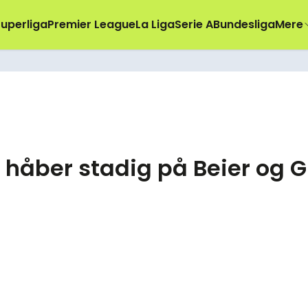
uperliga
Premier League
La Liga
Serie A
Bundesliga
Mere
 håber stadig på Beier og 