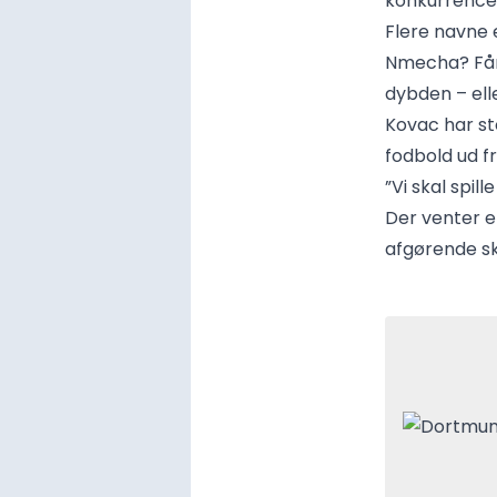
konkurrence,
Flere navne e
Nmecha? Får
dybden – ell
Kovac har st
fodbold ud f
”Vi skal spil
Der venter e
afgørende sk