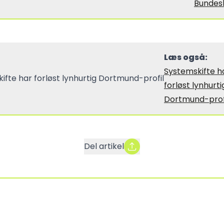
Bundes
Læs også:
Systemskifte h
forløst lynhurti
Dortmund-prof
Del artikel