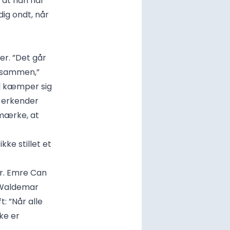
, at han når
dig ondt, når
r. ”Det går
e sammen,”
el kæmper sig
 erkender
 mærke, at
kke stillet et
er. Emre Can
e Waldemar
: ”Når alle
ke er