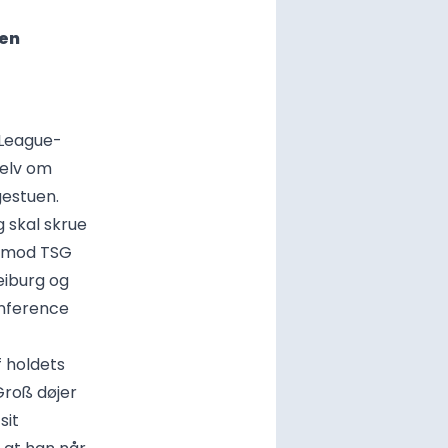
 en
 League-
selv om
gestuen.
g skal skrue
n mod TSG
reiburg og
onference
f holdets
Groß døjer
sit