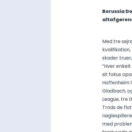
Borussia Do
altafgøren
Med tre sejr
kvalifikatio
skader truer
”Hver enkelt 
sit fokus op
Hoffenheim lø
Gladbach, og
League, tre t
Trods de flo
nøglespiller
med probleme