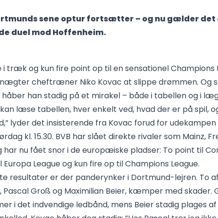
rtmunds sene optur fortsætter – og nu gælder det
de duel mod Hoffenheim.
e i træk og kun fire point op til en sensationel Champions
n, nægter cheftræner Niko Kovac at slippe drømmen. Og 
, håber han stadig på et mirakel – både i tabellen og i læ
kan læse tabellen, hver enkelt ved, hvad der er på spil, o
ad,” lyder det insisterende fra Kovac forud for udekampe
rdag kl. 15.30. BVB har slået direkte rivaler som Mainz, F
 har nu fået snor i de europæiske pladser: To point til C
il Europa League og kun fire op til Champions League.
tte resultater er der panderynker i Dortmund-lejren. To a
e, Pascal Groß og Maximilian Beier, kæmper med skader. 
r i det indvendige ledbånd, mens Beier stadig plages af 