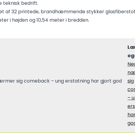
teknisk bedrift.
vet af 32 printede, brandhæmmende stykker glasfibersto
eter i højden og 10,54 meter i bredden.
Læ
og
Ne
næ
sig
co
– 
ers
har
god