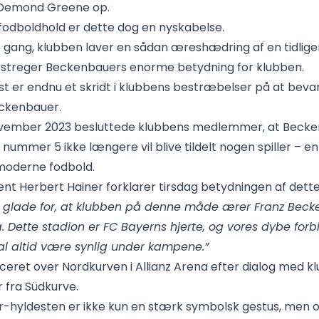
Demond Greene op.
fodboldhold er dette dog en nyskabelse.
e gang, klubben laver en sådan æreshædring af en tidligere
rstreger Beckenbauers enorme betydning for klubben.
t er endnu et skridt i klubbens bestræbelser på at beva
ckenbauer.
november 2023 besluttede klubbens medlemmer, at Beck
 nummer 5 ikke længere vil blive tildelt nogen spiller – e
 moderne fodbold.
t Herbert Hainer forklarer tirsdag betydningen af dette i
t glade for, at klubben på denne måde ærer Franz Beck
a. Dette stadion er FC Bayerns hjerte, og vores dybe forbi
kal altid være synlig under kampene.”
aceret over Nordkurven i Allianz Arena efter dialog med k
r fra Südkurve.
-hyldesten er ikke kun en stærk symbolsk gestus, men 