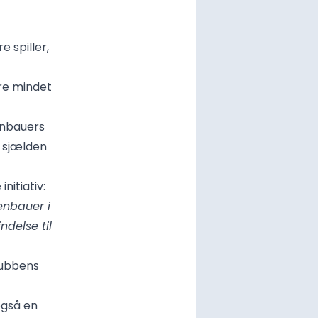
 spiller,
re mindet
enbauers
n sjælden
nitiativ:
enbauer i
ndelse til
lubbens
også en