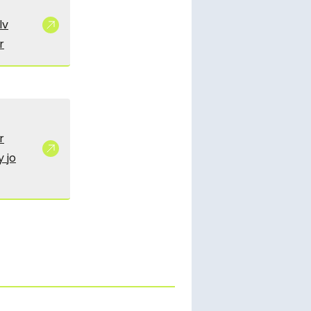
lv
r
r
 jo