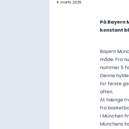
4. marts 2025
På Bayern 
konstant bl
Bayern Münch
måde: Fra nu
nummer 5 hæn
Denne hyldest
for første 
aften.
At hænge trøj
fra basketba
I München fi
Münchens bas