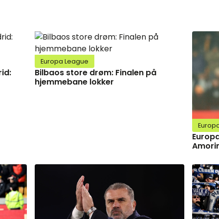
Europa League
id:
Bilbaos store drøm: Finalen på
hjemmebane lokker
Europ
Europa
Amorim