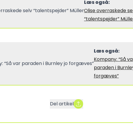
Læs også:
Olise overraskede se
“talentspejder” Mülle
Læs også:
Kompany: “Så va
paraden i Burnley
forgæves”
Del artikel