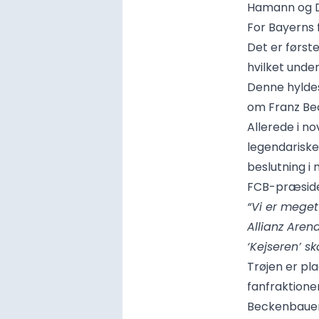
Hamann og 
For Bayerns 
Det er først
hvilket unde
Denne hyldes
om Franz Be
Allerede i 
legendariske
beslutning i
FCB-præsiden
“Vi er mege
Allianz Aren
‘Kejseren’ s
Trøjen er pl
fanfraktione
Beckenbauer