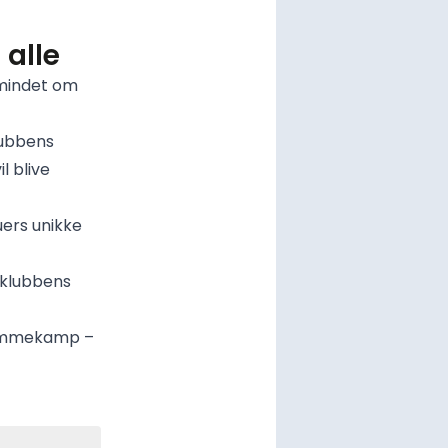
 alle
t mindet om
lubbens
il blive
ers unikke
 klubbens
hjemmekamp –