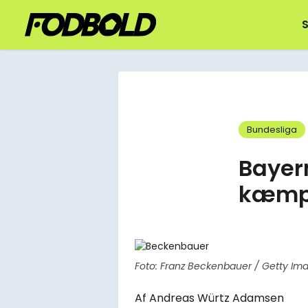
S
Bundesliga
Bayer
kæmpe
Foto: Franz Beckenbauer / Getty Im
Af
Andreas Würtz Adamsen