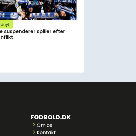
ldnyt
e suspenderer spiller efter
nflikt
FODBOLD.DK
Om os
Kontakt