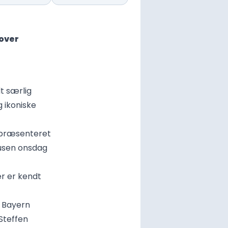
over
t særlig
 ikoniske
ve præsenteret
usen onsdag
ær er kendt
r Bayern
Steffen