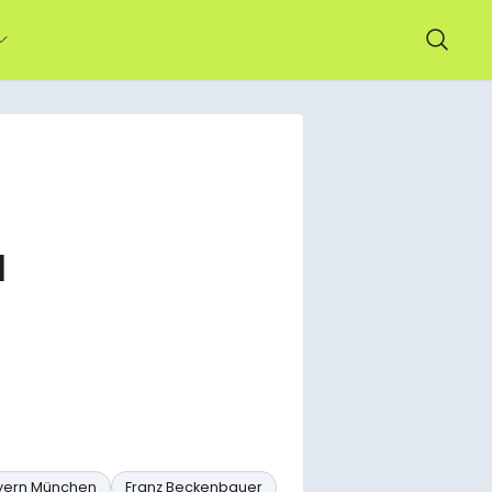
d
yern München
Franz Beckenbauer