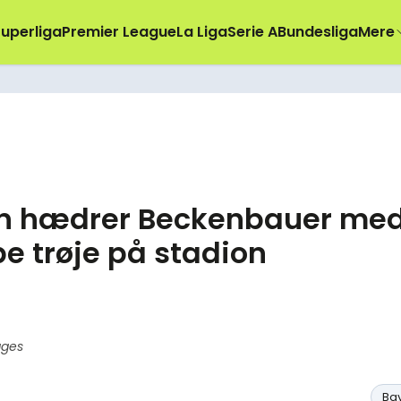
uperliga
Premier League
La Liga
Serie A
Bundesliga
Mere
n hædrer Beckenbauer me
 trøje på stadion
ages
Ba