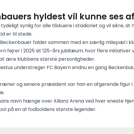
bauers hyldest vil kunne ses af
tydeligt synlig for alle tilskuere i stadionet og vil sikre, a
id er til stede.
l Beckenbauer falder sammen med en særlig milepæl i k
rn fejrer i 2025 sit 125-års jubilæum, hvor flere initiativer v
 at ære klubbens største personligheder.
estus understreger FC Bayern endnu en gang Beckenbau
 træner og senere præsident var han en afgørende figur i
e.
l hans navn hænge over Allianz Arena ved hver eneste 
bol på en af fodboldens største legender.