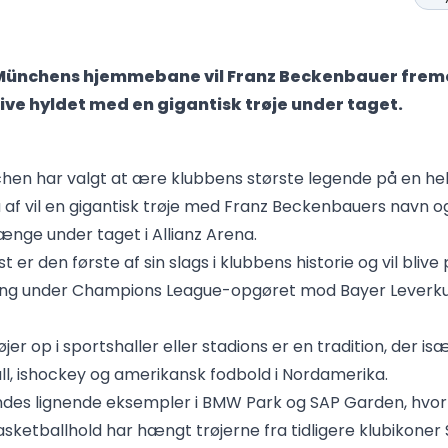
Münchens hjemmebane vil Franz Beckenbauer frem
ive hyldet med en gigantisk trøje under taget.
en har valgt at ære klubbens største legende på en hel
 af vil en gigantisk trøje med Franz Beckenbauers navn og
ge under taget i Allianz Arena.
 er den første af sin slags i klubbens historie og vil bli
gang under Champions League-opgøret mod Bayer Leverk
er op i sportshaller eller stadions er en tradition, der is
ll, ishockey og amerikansk fodbold i Nordamerika.
ndes lignende eksempler i BMW Park og SAP Garden, hvo
ketballhold har hængt trøjerne fra tidligere klubikoner 