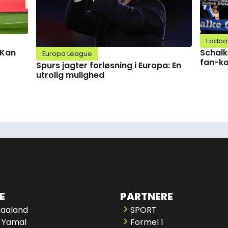
Fodbo
Schalk
 Kan
Europa League
fan-ko
Spurs jagter forløsning i Europa: En
utrolig mulighed
E
PARTNERE
Haaland
SPORT
 Yamal
Formel 1