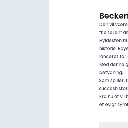
Becken
Den vil være 
“Kejseren” alt
Hyldesten ti
historie: Baye
lanceret for
Med denne g
betydning.
Som spiller,
succeshistori
Fra nu af vi
et evigt sym